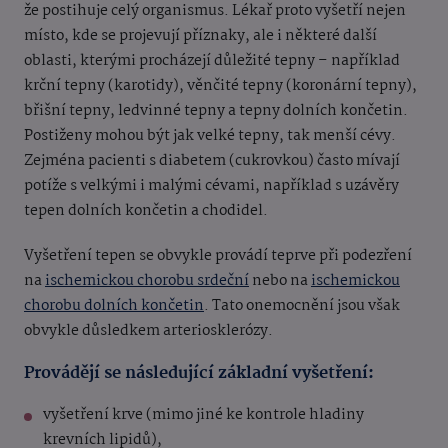
že postihuje celý organismus. Lékař proto vyšetří nejen
místo, kde se projevují příznaky, ale i některé další
oblasti, kterými procházejí důležité tepny – například
krční tepny (karotidy), věnčité tepny (koronární tepny),
břišní tepny, ledvinné tepny a tepny dolních končetin.
Postiženy mohou být jak velké tepny, tak menší cévy.
Zejména pacienti s diabetem (cukrovkou) často mívají
potíže s velkými i malými cévami, například s uzávěry
tepen dolních končetin a chodidel.
Vyšetření tepen se obvykle provádí teprve při podezření
na
ischemickou chorobu srdeční
nebo na
ischemickou
chorobu dolních končetin
. Tato onemocnění jsou však
obvykle důsledkem arteriosklerózy.
Provádějí se následující základní vyšetření:
vyšetření krve (mimo jiné ke kontrole hladiny
krevních lipidů),