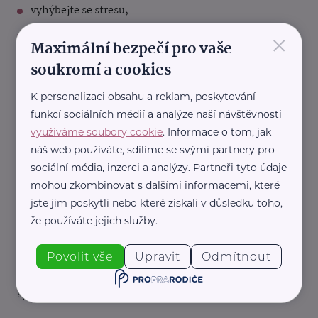
vyhýbejte se stresu;
×
choďte na pravidelné
preventivní prohlídky
.
Maximální bezpečí pro vaše
soukromí a cookies
Preventivní opatření, která platí pro
kardiovaskulární
onemocnění
, platí i pro aterosklerózu (nebo obecně
K personalizaci obsahu a reklam, poskytování
arteriosklerózu). Čím dříve začnete tato preventivní
funkcí sociálních médií a analýze naší návštěvnosti
opatření dodržovat, tím dříve budete ušetřeni následků
využíváme soubory cookie
. Informace o tom, jak
aterosklerózy.
náš web používáte, sdílíme se svými partnery pro
sociální média, inzerci a analýzy. Partneři tyto údaje
Na koho se mohu obrátit?
mohou zkombinovat s dalšími informacemi, které
jste jim poskytli nebo které získali v důsledku toho,
Diagnostikou a léčbou aterosklerózy se zabývají
že používáte jejich služby.
specialisté na vnitřní lékařství. Pokud však máte pocit,
že by se vás toto onemocnění mohlo týkat, obraťte se
Povolit vše
Upravit
Odmítnout
nejprve na svého praktického lékaře. Ten provede
základní vyšetření a v případě potřeby vás odešle ke
specialistovi.