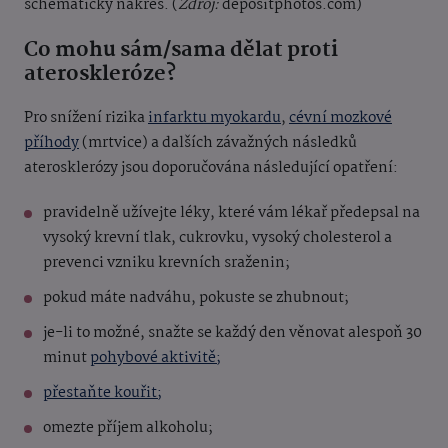
schematický nákres. (
Zdroj:
depositphotos.com)
Co mohu sám/sama dělat proti
ateroskleróze?
Pro snížení rizika
infarktu myokardu
,
cévní mozkové
příhody
(mrtvice) a dalších závažných následků
aterosklerózy jsou doporučována následující opatření:
pravidelně užívejte léky, které vám lékař předepsal na
vysoký krevní tlak, cukrovku, vysoký cholesterol a
prevenci vzniku krevních sraženin;
pokud máte nadváhu, pokuste se zhubnout;
je-li to možné, snažte se každý den věnovat alespoň 30
minut
pohybové aktivitě;
přestaňte kouřit;
omezte příjem alkoholu;