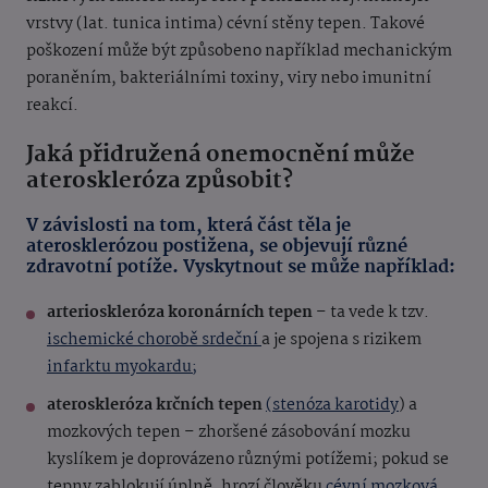
vrstvy (lat. tunica intima) cévní stěny tepen. Takové
poškození může být způsobeno například mechanickým
poraněním, bakteriálními toxiny, viry nebo imunitní
reakcí.
Jaká přidružená onemocnění může
ateroskleróza způsobit?
V závislosti na tom, která část těla je
aterosklerózou postižena, se objevují různé
zdravotní potíže. Vyskytnout se může například:
arterioskleróza koronárních tepen
– ta vede k tzv.
ischemické chorobě srdeční
a je spojena s rizikem
infarktu myokardu;
ateroskleróza krčních tepen
(stenóza karotidy
) a
mozkových tepen – zhoršené zásobování mozku
kyslíkem je doprovázeno různými potížemi; pokud se
tepny zablokují úplně, hrozí člověku
cévní mozková