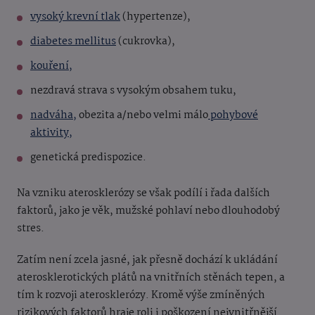
vysoký krevní tlak
(hypertenze),
diabetes mellitus
(cukrovka),
kouření,
nezdravá strava s vysokým obsahem tuku,
nadváha,
obezita a/nebo velmi málo
pohybové
aktivity,
genetická predispozice.
Na vzniku aterosklerózy se však podílí i řada dalších
faktorů, jako je věk, mužské pohlaví nebo dlouhodobý
stres.
Zatím není zcela jasné, jak přesně dochází k ukládání
aterosklerotických plátů na vnitřních stěnách tepen, a
tím k rozvoji aterosklerózy. Kromě výše zmíněných
rizikových faktorů hraje roli i poškození nejvnitřnější