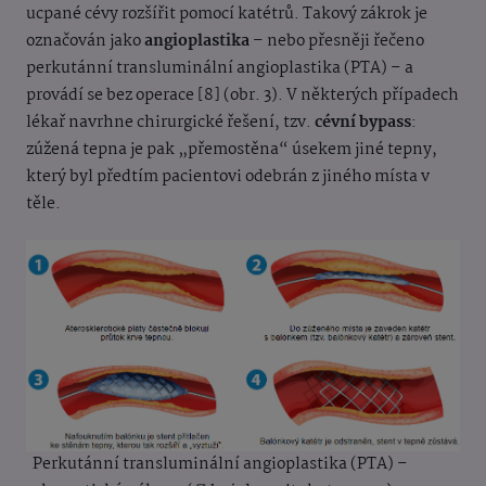
ucpané cévy rozšířit pomocí katétrů. Takový zákrok je
označován jako
angioplastika
– nebo přesněji řečeno
perkutánní transluminální angioplastika (PTA) – a
provádí se bez operace [8] (obr. 3). V některých případech
lékař navrhne chirurgické řešení, tzv.
cévní bypass
:
zúžená tepna je pak „přemostěna“ úsekem jiné tepny,
který byl předtím pacientovi odebrán z jiného místa v
těle.
Perkutánní transluminální angioplastika (PTA) –