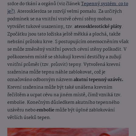
srdce do tkání a orgánů (viz článek
Tepenný systém: co to
je?)
. Ateroskleróza se rozvíjí velmi pomalu. Za určitých
podmínek se na vnitřní vrstvě cévní stěny mohou
vytvářet tukové usazeniny, tzv.
aterosklerotické pláty
.
Zpočátku jsou tato ložiska ještě měkká a plochá, takže
nebrání průtoku krve. S postupujícím onemocněním však
se může změněný vnitřní povrch cévní stěny poškodit. V
poškozeném místě se shlukují krevní destičky a zužují
vnitřní průměr (tzv. průsvit) tepny. Vytvořená krevní
sraženina může tepnu náhle zablokovat, což je
označováno odborným názvem
akutní tepenný uzávěr.
Krevní sraženina může být také unášena krevním
řečištěm a ucpat cévu na jiném místě, čímž vzniká tzv.
embolie. Konečným důsledkem akutního tepenného
uzávěru nebo
embolie
může být úplné zablokování
větších úseků tepen.