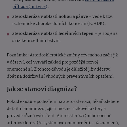
příhoda (mrtvice)
;
ateroskleróza v oblasti nohou a pánve
– vede k tzv.
ischemické chorobě dolních končetin (ICHDK);
ateroskleróza v oblasti ledvinných tepen
– je spojena
s rizikem selhání ledvin.
Poznámka: Arteriosklerotické změny cév mohou začít již
v dětství, což vytváří základ pro pozdější rozvoj
onemocnění. Z tohoto důvodu je důležité již v dětství
dbát na dodržování vhodných preventivních opatření.
Jak se stanoví diagnóza?
Pokud existuje podezření na aterosklerózu, lékař odebere
detailní anamnézu, zjistí možné rizikové faktory a
provede různá vyšetření. Ateroskleróza (nebo obecně
arterioskleróza) je systémové onemocnění, což znamená,