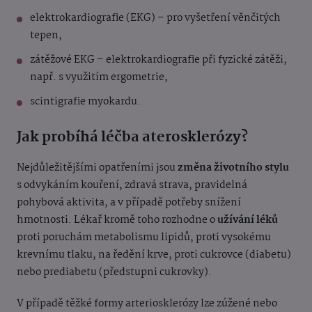
elektrokardiografie (EKG) – pro vyšetření věnčitých
tepen,
zátěžové EKG – elektrokardiografie při fyzické zátěži,
např. s využitím ergometrie,
scintigrafie myokardu.
Jak probíhá léčba aterosklerózy?
Nejdůležitějšími opatřeními jsou
změna životního stylu
s odvykáním kouření, zdravá strava, pravidelná
pohybová aktivita, a v případě potřeby snížení
hmotnosti. Lékař kromě toho rozhodne o
užívání léků
proti poruchám metabolismu lipidů, proti vysokému
krevnímu tlaku, na ředění krve, proti cukrovce (diabetu)
nebo prediabetu (předstupni cukrovky).
V případě těžké formy arteriosklerózy lze zúžené nebo