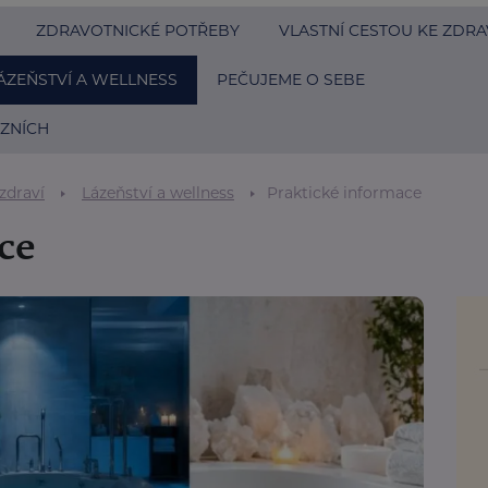
ZDRAVOTNICKÉ POTŘEBY
VLASTNÍ CESTOU KE ZDRA
ÁZEŇSTVÍ A WELLNESS
PEČUJEME O SEBE
ZNÍCH
zdraví
Lázeňství a wellness
Praktické informace
ce