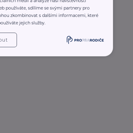
ciálních médií a analýze naší návštěvnosti
eb používáte, sdílíme se svými partnery pro
 mohou zkombinovat s dalšími informacemi, které
oužíváte jejich služby.
out