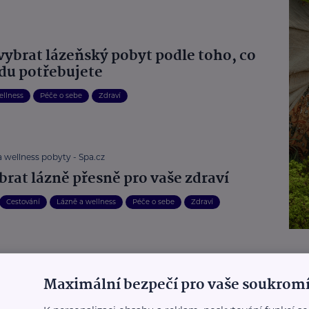
 vybrat lázeňský pobyt podle toho, co
du potřebujete
ellness
Péče o sebe
Zdraví
 wellness pobyty - Spa.cz
brat lázně přesně pro vaše zdraví
Cestování
Lázně a wellness
Péče o sebe
Zdraví
 wellness pobyty - Spa.cz
Maximální bezpečí pro vaše soukromí
 o sebe starat po návratu z lázní