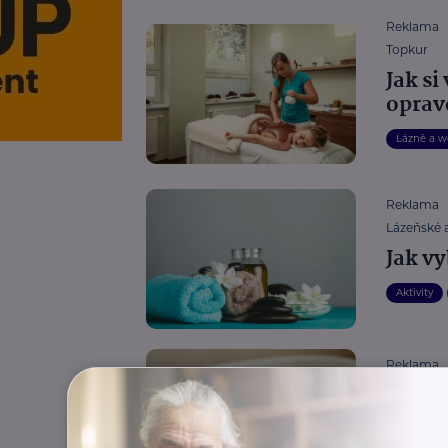
Reklama
Topkur
Jak si
oprav
Lázně a w
Reklama
Lázeňské a
Jak vy
Aktivity
Reklama
Lázeňské a
Jak se