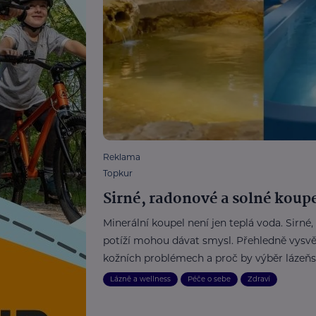
Reklama
Topkur
Sirné, radonové a solné koupel
Minerální koupel není jen teplá voda. Sirné,
potíží mohou dávat smysl. Přehledně vysvět
kožních problémech a proč by výběr lázeň
Lázně a wellness
Péče o sebe
Zdraví