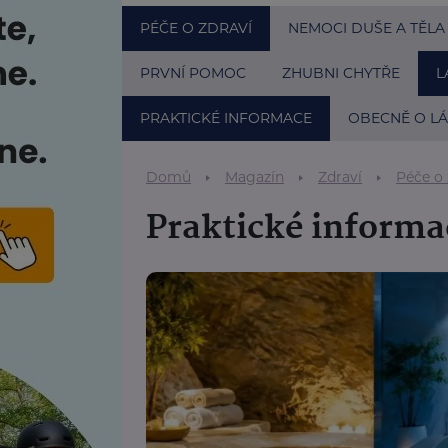
PÉČE O ZDRAVÍ
NEMOCI DUŠE A TĚLA
PRVNÍ POMOC
ZHUBNI CHYTŘE
L
PRAKTICKÉ INFORMACE
OBECNĚ O LÁ
Domů
Magazín
Zdraví
Péče o 
Praktické informa