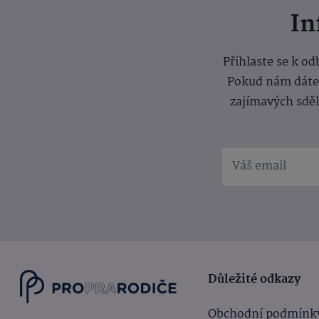
I
Přihlaste se k o
Pokud nám dáte s
zajímavých sdě
Důležité odkazy
Obchodní podmínk