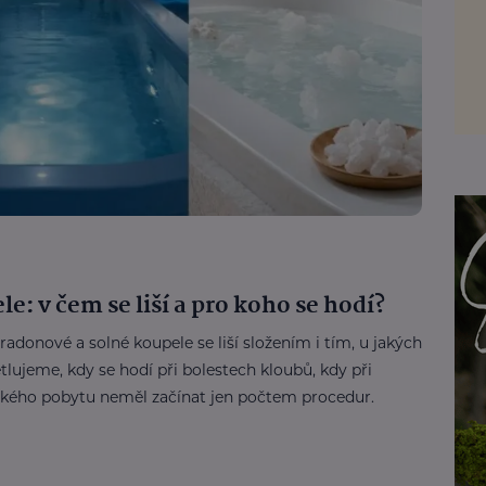
e: v čem se liší a pro koho se hodí?
 radonové a solné koupele se liší složením i tím, u jakých
lujeme, kdy se hodí při bolestech kloubů, kdy při
ského pobytu neměl začínat jen počtem procedur.