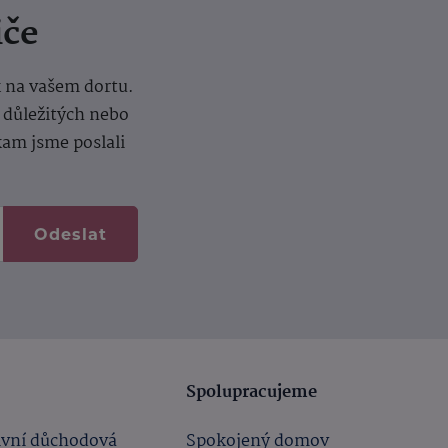
iče
k na vašem dortu.
í důležitých nebo
kam jsme poslali
Odeslat
Spolupracujeme
ivní důchodová
Spokojený domov