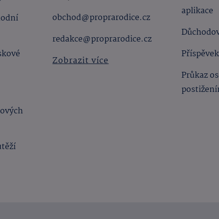
aplikace
obchod@proprarodice.cz
hodní
Důchodov
redakce@proprarodice.cz
skové
Příspěvek
Zobrazit více
Průkaz os
postižen
bových
utěží