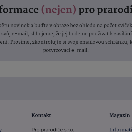
nformace
(nejen)
pro prarod
dběru novinek a buďte v obraze bez ohledu na počet svíče
vůj e-mail, slibujeme, že jej budeme používat k zasílán
lení.
Prosíme, zkontrolujte si svoji emailovou schránku, 
potvrzovací e-mail.
Kontakt
Magazín
y
Informat
Pro prarodiče s.r.o.