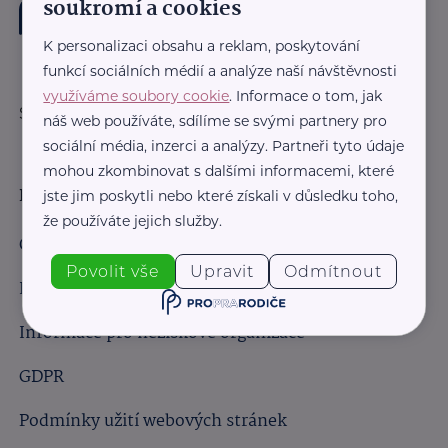
soukromí a cookies
K personalizaci obsahu a reklam, poskytování
funkcí sociálních médií a analýze naší návštěvnosti
využíváme soubory cookie
. Informace o tom, jak
Sledujte nás:
náš web používáte, sdílíme se svými partnery pro
sociální média, inzerci a analýzy. Partneři tyto údaje
mohou zkombinovat s dalšími informacemi, které
Důležité odkazy
jste jim poskytli nebo které získali v důsledku toho,
že používáte jejich služby.
Obchodní podmínky
Povolit vše
Upravit
Odmítnout
Informace pro obchodní partnery
Informace pro neziskové organizace
GDPR
Podmínky užití webových stránek