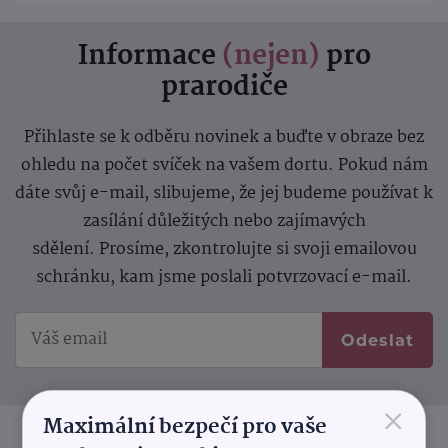
Informace
(nejen)
pro
prarodiče
Přihlaste se k odběru novinek a buďte v obraze bez
ohledu na počet svíček na vašem dortu. Pokud nám
dáte svůj e-mail, slibujeme, že jej budeme používat k
zasílání důležitých nebo zajímavých
sdělení.
Prosíme, zkontrolujte si svoji emailovou
schránku, kam jsme poslali potvrzovací e-mail.
Odeslat
×
Maximální bezpečí pro vaše