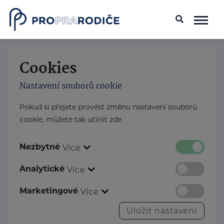
Cookies
Nastavení souborů cookie
Pokud si přejete provést změnu nastavení souborů
cookie, můžete tak učinit zde.
Nezbytné
Více
Analytické
Více
Marketingové
Více
Uložit nastavení