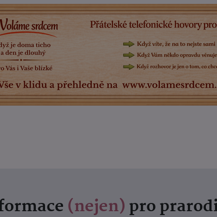
nformace
(nejen)
pro prarod