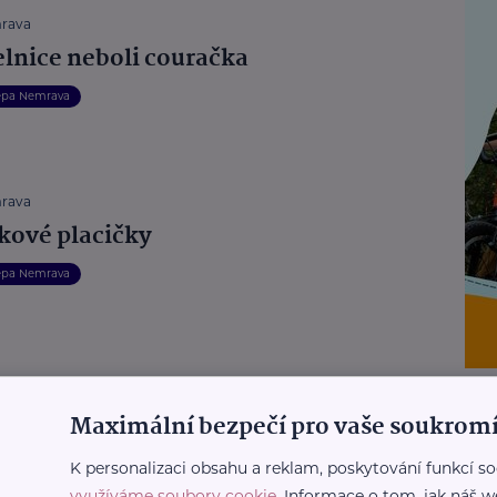
rava
elnice neboli couračka
epa Nemrava
rava
kové placičky
epa Nemrava
rava
vý rýžový nákyp
Maximální bezpečí pro vaše soukromí
epa Nemrava
Recepty
K personalizaci obsahu a reklam, poskytování funkcí so
využíváme soubory cookie
. Informace o tom, jak náš w