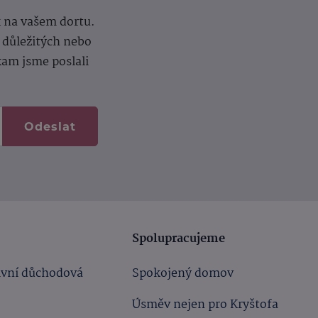
k na vašem dortu.
í důležitých nebo
kam jsme poslali
Odeslat
Spolupracujeme
ivní důchodová
Spokojený domov
Úsměv nejen pro Kryštofa