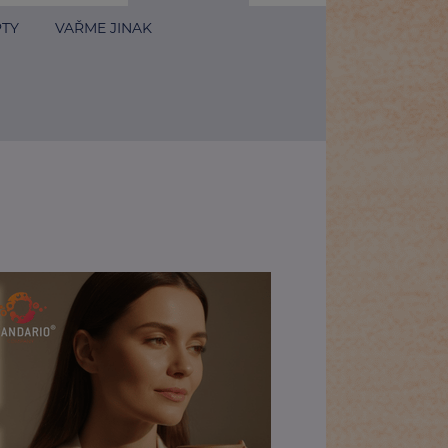
PTY
VAŘME JINAK