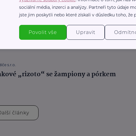
sociální média, inzerci a analýzy. Partneři tyto údaje
jste jim poskytli nebo které získali v důsledku toho, že p
iče s.r.o.
vá čočková pánev s dýní a kurkumou
Povolit vše
Upravit
Odmítn
iče s.r.o.
kové „rizoto“ se žampiony a pórkem
Další články