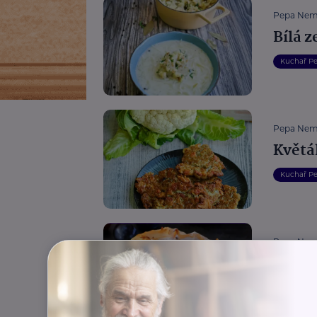
Pepa Nem
Bílá z
Kuchař P
Pepa Nem
Květá
Kuchař P
Pepa Nem
Pocti
Kuchař P