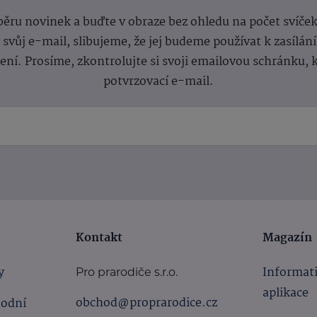
dběru novinek a buďte v obraze bez ohledu na počet svíče
vůj e-mail, slibujeme, že jej budeme používat k zasílán
lení.
Prosíme, zkontrolujte si svoji emailovou schránku, 
potvrzovací e-mail.
Kontakt
Magazín
y
Informat
Pro prarodiče s.r.o.
aplikace
obchod@proprarodice.cz
hodní