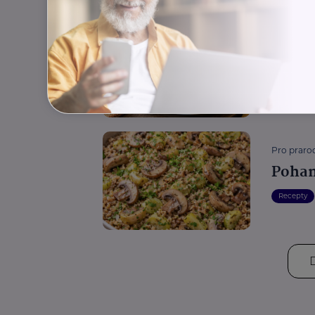
Pro prarod
Krémo
Recepty
Pro prarod
Pohan
Recepty