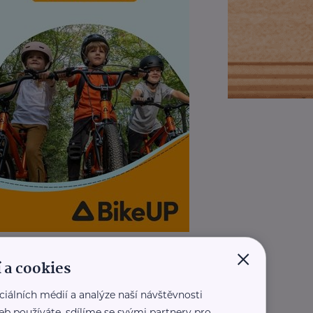
×
REKLAMA
 a cookies
ciálních médií a analýze naší návštěvnosti
eb používáte, sdílíme se svými partnery pro