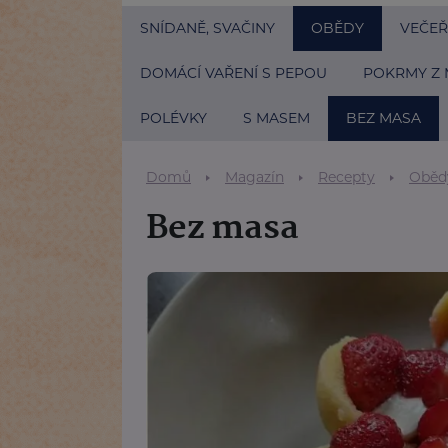
SNÍDANĚ, SVAČINY
OBĚDY
VEČEŘ
DOMÁCÍ VAŘENÍ S PEPOU
POKRMY Z 
POLÉVKY
S MASEM
BEZ MASA
Domů
Magazín
Recepty
Oběd
Bez masa