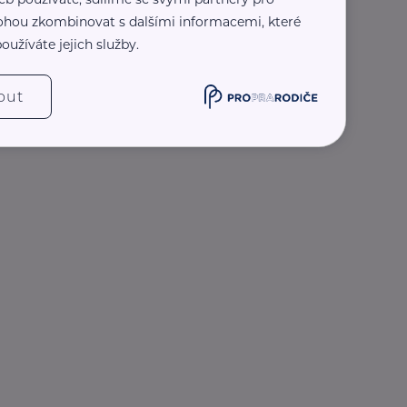
 mohou zkombinovat s dalšími informacemi, které
oužíváte jejich služby.
out