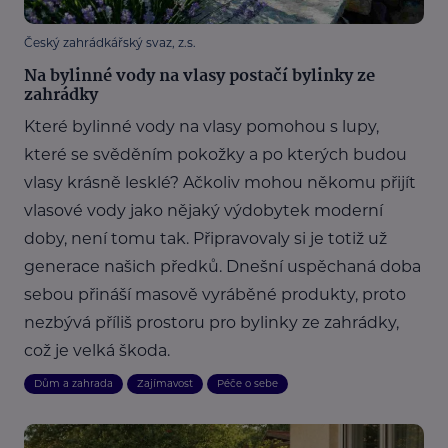
Český zahrádkářský svaz, z.s.
Na bylinné vody na vlasy postačí bylinky ze
zahrádky
Které bylinné vody na vlasy pomohou s lupy,
které se svěděním pokožky a po kterých budou
vlasy krásně lesklé? Ačkoliv mohou někomu přijít
vlasové vody jako nějaký výdobytek moderní
doby, není tomu tak. Připravovaly si je totiž už
generace našich předků. Dnešní uspěchaná doba
sebou přináší masově vyráběné produkty, proto
nezbývá příliš prostoru pro bylinky ze zahrádky,
což je velká škoda.
Dům a zahrada
Zajímavost
Péče o sebe