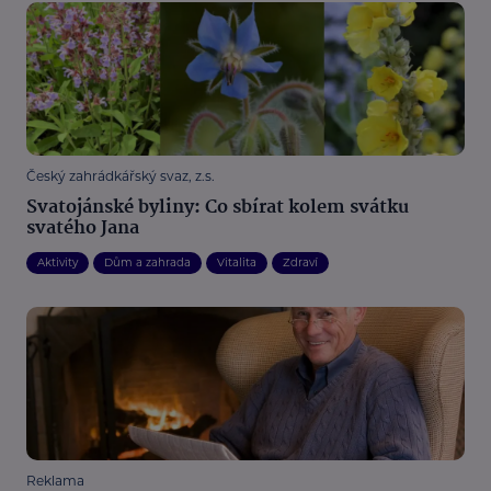
Český zahrádkářský svaz, z.s.
Svatojánské byliny: Co sbírat kolem svátku
svatého Jana
Aktivity
Dům a zahrada
Vitalita
Zdraví
Reklama