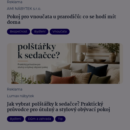
Reklama
AMI NÁBYTEK s.r.o.
Pokoj pro vnoučata u prarodičů: co se hodí mít
doma
Bezpečnost
Bydlení
Vnoučata
Reklama
Lumax nábytek
Jak vybrat polštářky k sedačce? Praktický
průvodce pro útulný a stylový obývací pokoj
Bydlení
Dům a zahrada
Tip