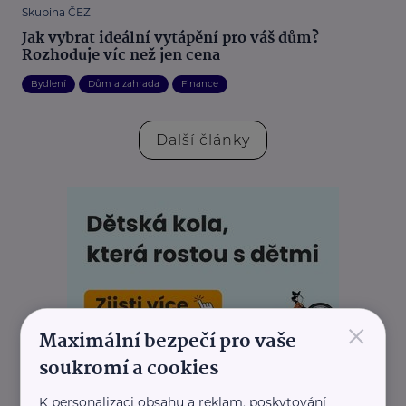
Skupina ČEZ
Jak vybrat ideální vytápění pro váš dům?
Rozhoduje víc než jen cena
Bydlení
Dům a zahrada
Finance
Další články
×
Maximální bezpečí pro vaše
soukromí a cookies
K personalizaci obsahu a reklam, poskytování