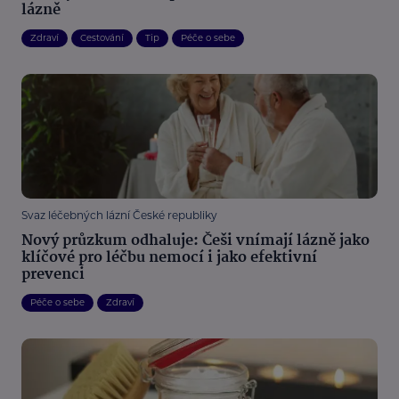
lázně
Zdraví
Cestování
Tip
Péče o sebe
Svaz léčebných lázní České republiky
Nový průzkum odhaluje: Češi vnímají lázně jako
klíčové pro léčbu nemocí i jako efektivní
prevenci
Péče o sebe
Zdraví