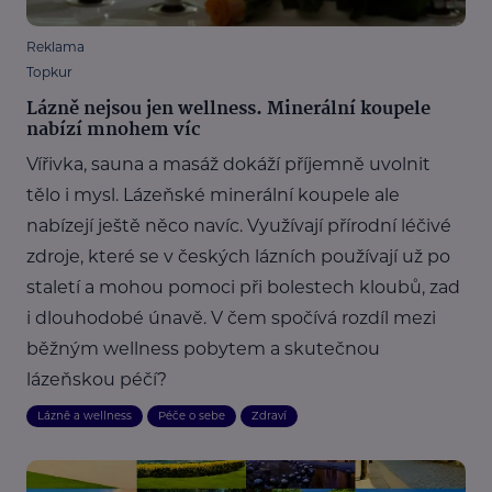
Reklama
Topkur
Lázně nejsou jen wellness. Minerální koupele
nabízí mnohem víc
Vířivka, sauna a masáž dokáží příjemně uvolnit
tělo i mysl. Lázeňské minerální koupele ale
nabízejí ještě něco navíc. Využívají přírodní léčivé
zdroje, které se v českých lázních používají už po
staletí a mohou pomoci při bolestech kloubů, zad
i dlouhodobé únavě. V čem spočívá rozdíl mezi
běžným wellness pobytem a skutečnou
lázeňskou péčí?
Lázně a wellness
Péče o sebe
Zdraví