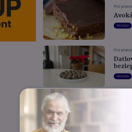
Pro prarod
Avoká
Recepty
Pro prarod
Datlov
bezle
Recepty
Pro prarod
Melou
Recepty