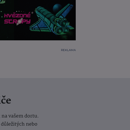
REKLAMA
iče
k na vašem dortu.
í důležitých nebo