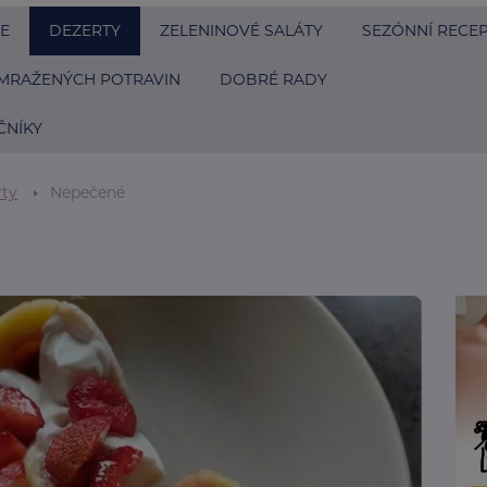
E
DEZERTY
ZELENINOVÉ SALÁTY
SEZÓNNÍ RECE
MRAŽENÝCH POTRAVIN
DOBRÉ RADY
NÍKY
rty
Nepečené