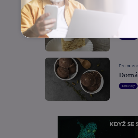
Pro prarod
Nepeč
Recepty
Pro prarod
Domác
Recepty