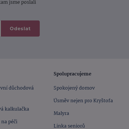
kam jsme poslali
Odeslat
Spolupracujeme
ivní důchodová
Spokojený domov
Úsměv nejen pro Kryštofa
á kalkulačka
Malyra
 na péči
Linka seniorů