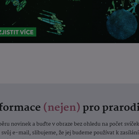
nformace
(nejen)
pro prarod
dběru novinek a buďte v obraze bez ohledu na počet svíče
vůj e-mail, slibujeme, že jej budeme používat k zasílán