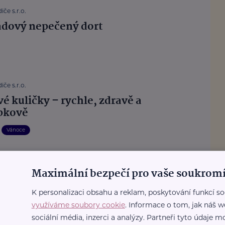
iče s.r.o.
dový nepečený dort
iče s.r.o.
é kuličky – rychle, zdravě a
pkově
Vánoce
Maximální bezpečí pro vaše soukromí
iče s.r.o.
nový sorbet
K personalizaci obsahu a reklam, poskytování funkcí so
využíváme soubory cookie
. Informace o tom, jak náš w
sociální média, inzerci a analýzy. Partneři tyto údaje