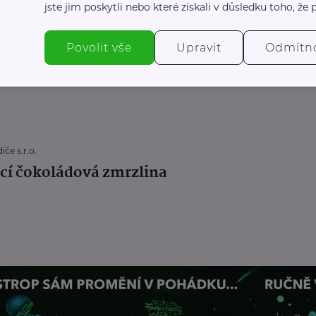
jste jim poskytli nebo které získali v důsledku toho, že p
iče s.r.o.
Povolit vše
Upravit
Odmítn
ený jablečný dort
iče s.r.o.
í čokoládová zmrzlina