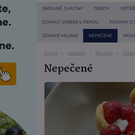
SNÍDANĚ, SVAČINY
OBĚDY
VEČEŘ
DOMÁCÍ VAŘENÍ S PEPOU
POKRMY Z 
ZDRAVÉ MLSÁNÍ
NEPEČENÉ
MOUČ
Domů
Magazín
Recepty
Deze
Nepečené