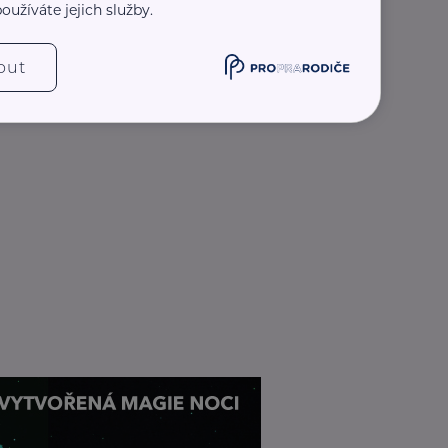
oužíváte jejich služby.
out