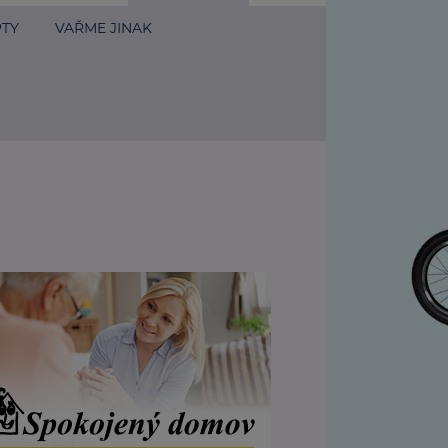
PTY
VAŘME JINAK