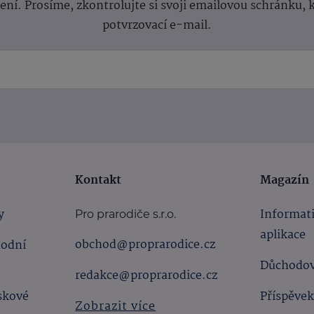
lení.
Prosíme, zkontrolujte si svoji emailovou schránku, 
potvrzovací e-mail.
Kontakt
Magazín
y
Informat
Pro prarodiče s.r.o.
aplikace
obchod@proprarodice.cz
hodní
Důchodov
redakce@proprarodice.cz
skové
Příspěvek
Zobrazit více