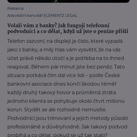
Reklama
Advokátní kancelář ELEMENTZ LEGAL
Volali vám z banky? Jak fungují telefonní
podvodníci a co dělat, když už jste o peníze přišli
Telefon zazvoní, na displeji je číslo, které vypadá
jako z banky, a milý hlas vám vysvětlí, že na vás
účet právě někdo útočí a je potřeba na to ihned
reagovat. Během pár minut jste bez peněz. Tato
situace potkává čím dál více lidí – podle České
bankovní asociace dnes končí škodou téměř
každý druhý takový hovor a průměrná ztráta
jednoho klienta se pohybuje okolo čtvrt milionu
korun. Stydět se ale rozhodně nemusíte.
Podvodníci jsou trénovaní a jejich metody působí
profesionálně a důvěryhodně. Jak takový podvod
probíhá a co dělat, pokud se už tak stalo?