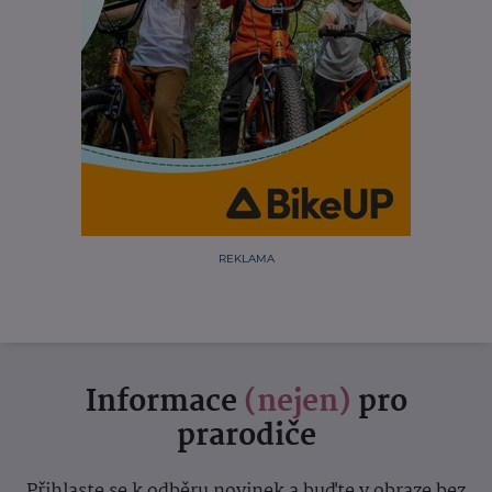
REKLAMA
Informace
(nejen)
pro
prarodiče
Přihlaste se k odběru novinek a buďte v obraze bez