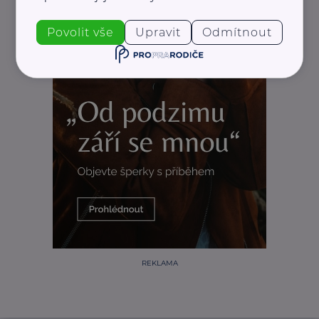
Povolit vše
Upravit
Odmítnout
REKLAMA