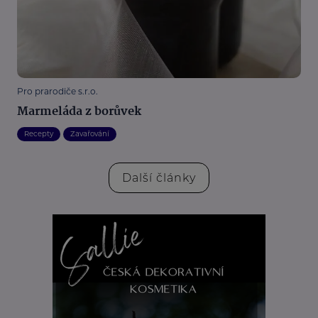
Pro prarodiče s.r.o.
Marmeláda z borůvek
Recepty
Zavařování
Další články