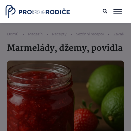
Domů
Magazín
Recepty
Sezónní recepty
Zavařová
Marmelády, džemy, povidla