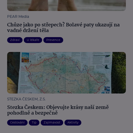
PEAR Media
Chůze jako po střepech? Bolavé paty ukazují na
vadné držení těla
Zdraví
U lékaře
Prevence
STEZKA ČESKEM, Z.S.
Stezka Českem: Objevujte krásy naší země
pohodlně a bezpečně
Cestování
Tip
Zajímavost
Aktivity