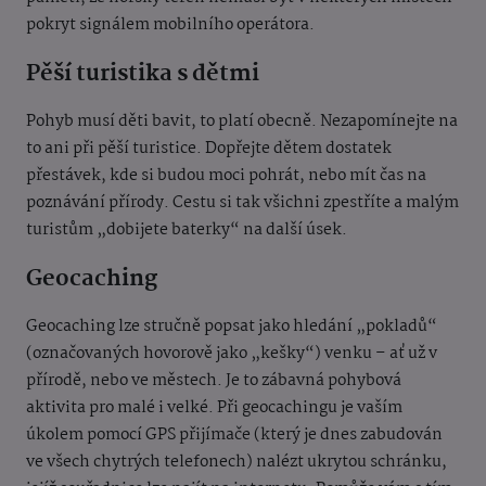
pokryt signálem mobilního operátora.
Pěší turistika s dětmi
Pohyb musí děti bavit, to platí obecně. Nezapomínejte na
to ani při pěší turistice. Dopřejte dětem dostatek
přestávek, kde si budou moci pohrát, nebo mít čas na
poznávání přírody. Cestu si tak všichni zpestříte a malým
turistům „dobijete baterky“ na další úsek.
Geocaching
Geocaching lze stručně popsat jako hledání „pokladů“
(označovaných hovorově jako „kešky“) venku – ať už v
přírodě, nebo ve městech. Je to zábavná pohybová
aktivita pro malé i velké. Při geocachingu je vaším
úkolem pomocí GPS přijímače (který je dnes zabudován
ve všech chytrých telefonech) nalézt ukrytou schránku,