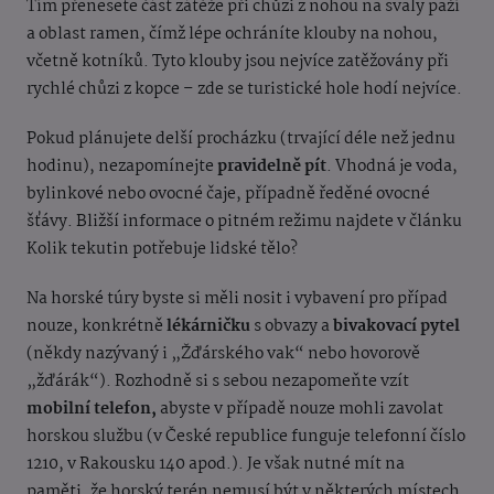
Tím přenesete část zátěže při chůzi z nohou na svaly paží
a oblast ramen, čímž lépe ochráníte klouby na nohou,
včetně kotníků. Tyto klouby jsou nejvíce zatěžovány při
rychlé chůzi z kopce – zde se turistické hole hodí nejvíce.
Pokud plánujete delší procházku (trvající déle než jednu
hodinu), nezapomínejte
pravidelně pít
. Vhodná je voda,
bylinkové nebo ovocné čaje, případně ředěné ovocné
šťávy. Bližší informace o pitném režimu najdete v článku
Kolik tekutin potřebuje lidské tělo?
Na horské túry byste si měli nosit i vybavení pro případ
nouze, konkrétně
lékárničku
s obvazy a
bivakovací pytel
(někdy nazývaný i „Žďárského vak“ nebo hovorově
„žďárák“). Rozhodně si s sebou nezapomeňte vzít
mobilní telefon,
abyste v případě nouze mohli zavolat
horskou službu (v České republice funguje telefonní číslo
1210, v Rakousku 140 apod.). Je však nutné mít na
paměti, že horský terén nemusí být v některých místech