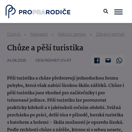
Domů
Magazín
Aktivní senior
Zdravý pohyb
Chůze a pěší turistika
24.06.2025
GESUNDHEIT.GV.AT
Pěší turistika a chůze představují jednoduchou formu
pohybu, která však nabízí širokou škálu zážitků. Chůze i
pěší turistika jsou vhodné pro začátečníky i pro
trénované jedince. Pěší turistiku lze provozovat
prakticky kdekoli a v jakémkoli ročním období. Svižná
procházka po práci, delší túra v přírodě, horská turistika
s batohem a holemi – škála možností je opravdu široká.
Podle rychlosti chůze a zátěže, kterou si s sebou nesete,