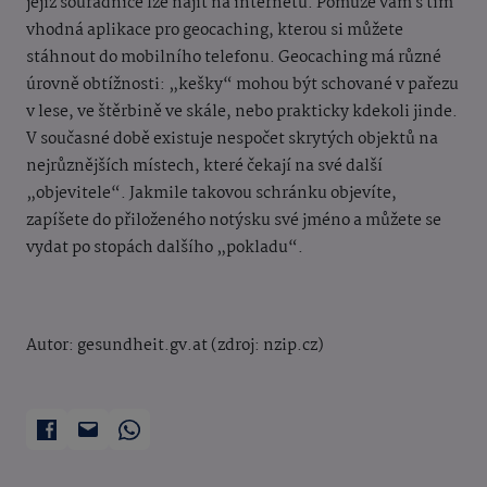
jejíž souřadnice lze najít na internetu. Pomůže vám s tím
vhodná aplikace pro geocaching, kterou si můžete
stáhnout do mobilního telefonu. Geocaching má různé
úrovně obtížnosti: „kešky“ mohou být schované v pařezu
v lese, ve štěrbině ve skále, nebo prakticky kdekoli jinde.
V současné době existuje nespočet skrytých objektů na
nejrůznějších místech, které čekají na své další
„objevitele“. Jakmile takovou schránku objevíte,
zapíšete do přiloženého notýsku své jméno a můžete se
vydat po stopách dalšího „pokladu“.
Autor: gesundheit.gv.at (zdroj: nzip.cz)