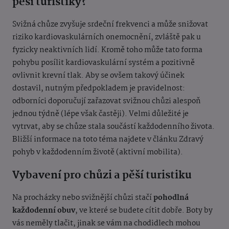
pěší turistiky?
Svižná chůze zvyšuje srdeční frekvenci a může snižovat
riziko kardiovaskulárních onemocnění, zvláště pak u
fyzicky neaktivních lidí. Kromě toho může tato forma
pohybu posílit kardiovaskulární systém a pozitivně
ovlivnit krevní tlak. Aby se ovšem takový účinek
dostavil, nutným předpokladem je pravidelnost:
odborníci doporučují zařazovat svižnou chůzi alespoň
jednou týdně (lépe však častěji). Velmi důležité je
vytrvat, aby se chůze stala součástí každodenního života.
Bližší informace na toto téma najdete v článku Zdravý
pohyb v každodenním životě (aktivní mobilita).
Vybavení pro chůzi a pěší turistiku
Na procházky nebo svižnější chůzi stačí
pohodlná
každodenní obuv
, ve které se budete cítit dobře. Boty by
vás neměly tlačit, jinak se vám na chodidlech mohou