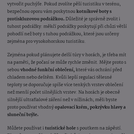
vytvořit puchýře. Pokud zvolíte pěší turistiku v terénu,
bezpečnou oporu vám poskytnou
kotníkové boty s
protiskluzovou podrážkou.
Důležité je správně zvolit i
tuhost podrážky: měkčí podrážky poskytují při chůzi větší
pohodlí než boty s tuhou podrážkou, které jsou určeny
zejména pro vysokohorskou turistiku.
Zejména pokud plánujete delší túry v horách, je třeba mít
na paměti, že počasí se může rychle změnit. Mějte proto s
sebou
vhodné funkční oblečení,
které vás ochrání před
chladem nebo deštěm. Kvůli lepší regulaci tělesné
teploty se doporučuje spíše více tenkých vrstev oblečení
než menší počet silnějších vrstev. Na horách je obecně
silnější ultrafialové záření než v nížinách; měli byste
proto používat vhodný
opalovací krém, pokrývku hlavy a
sluneční brýle.
Můžete používat i
turistické hole
s poutkem na zápěstí.