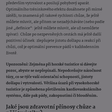
především vytrvalost a posilují pohybový aparát.
Optimálního tréninkového efektu dosáhnete při mírné
zátěži; to znamená při takové rychlosti chůze, že ještě
můžete mluvit, ale přitom se nezadýcháváte (nebo podle
jiné „definice“: ještě můžete mluvit, ale už nemůžete
zpívat). Chůze po nezpevněných cestách má ještě další
pozitivní účinek: zlepšujete jistotu došlapu a reakcí při
chůzi, což je optimální prevence pádů v každodenním
životě.
Upozornění: Zejména při horské turistice si dávejte
pozor, abyste se nepřepínali. Nepodceňujte náročnost
túry, co se týče vaší orientační schopnosti, jistoty
došlapu i vytrvalosti. Většina úrazů při vysokohorské
turistice je způsobena přetížením kardiovaskulárního
systému, dále pak pády, zakopnutími či blouděním.
Jaké jsou zdravotní přínosy chůze a