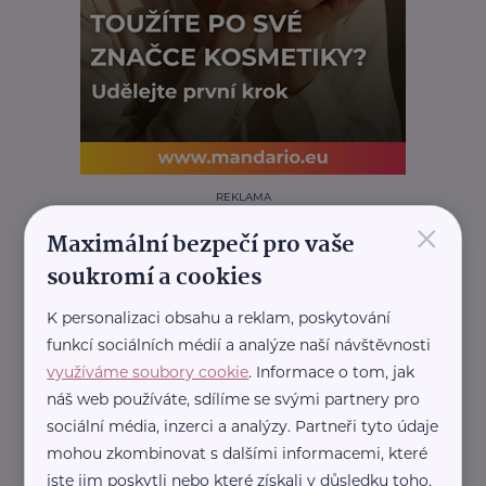
REKLAMA
×
Maximální bezpečí pro vaše
soukromí a cookies
Další články
K personalizaci obsahu a reklam, poskytování
funkcí sociálních médií a analýze naší návštěvnosti
využíváme soubory cookie
. Informace o tom, jak
náš web používáte, sdílíme se svými partnery pro
sociální média, inzerci a analýzy. Partneři tyto údaje
mohou zkombinovat s dalšími informacemi, které
jste jim poskytli nebo které získali v důsledku toho,