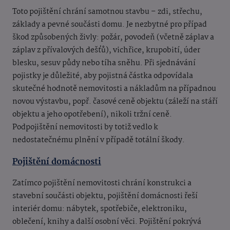
Toto pojištění chrání samotnou stavbu – zdi, střechu,
základy a pevné součásti domu. Je nezbytné pro případ
škod způsobených živly: požár, povodeň (včetně záplav a
záplav z přívalových dešťů), vichřice, krupobití, úder
blesku, sesuv půdy nebo tíha sněhu. Při sjednávání
pojistky je důležité, aby pojistná částka odpovídala
skutečné hodnotě nemovitosti a nákladům na případnou
novou výstavbu, popř. časové ceně objektu (záleží na stáří
objektu a jeho opotřebení), nikoli tržní ceně.
Podpojištění nemovitosti by totiž vedlo k
nedostatečnému plnění v případě totální škody.
Pojištění domácnosti
Zatímco pojištění nemovitosti chrání konstrukci a
stavební součásti objektu, pojištění domácnosti řeší
interiér domu: nábytek, spotřebiče, elektroniku,
oblečení, knihy a další osobní věci. Pojištění pokrývá