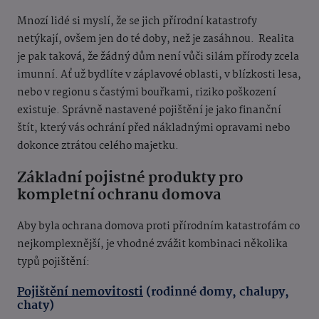
Mnozí lidé si myslí, že se jich přírodní katastrofy
netýkají, ovšem jen do té doby, než je zasáhnou.
Realita
je pak taková, že žádný dům není vůči silám přírody zcela
imunní. Ať už bydlíte v záplavové oblasti, v blízkosti lesa,
nebo v regionu s častými bouřkami, riziko poškození
existuje. Správně nastavené pojištění je jako finanční
štít, který vás ochrání před nákladnými opravami nebo
dokonce ztrátou celého majetku.
Základní pojistné produkty pro
kompletní ochranu domova
Aby b
yla ochrana domova proti přírodním katastrofám co
nejkomplexnější, je vhodné zvážit kombinaci několika
typů pojištění:
Pojištění nemovitosti
(rodinné domy, chalupy,
chaty)