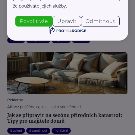
že používáte jejich služby.
Reklama
Allianz pojišťovna, a. s. - sídlo společnosti
Povolit vše
Upravit
Odmítnout
Vaše věci v bezpečí: Jak chránit váš movitý
majetek před krádeží nebo poškozením
Bydlení
Bezpečnost
Pojištění
Finance
Reklama
Allianz pojišťovna, a. s. - sídlo společnosti
Jak se připravit na sezónu přírodních katastrof:
Tipy pro majitele domů
Bydlení
Bezpečnost
Pojištění