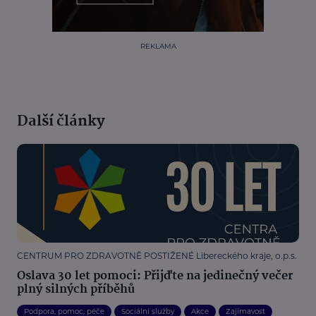
REKLAMA
Další články
CENTRUM PRO ZDRAVOTNĚ POSTIŽENÉ Libereckého kraje, o.p.s.
Oslava 30 let pomoci: Přijďte na jedinečný večer
plný silných příběhů
Podpora, pomoc, péče
Sociální služby
Akce
Zajímavost