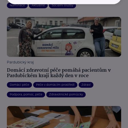
Nominace
Aktuálně
Sociální služby
Pardubický kraj
Domácí zdravotní péče pomáhá pacientům v
Pardubickém kraji každý den v roce
Domácí péče
Péče v domácím prostředí
Zdraví
Podpora, pomoc, péče
Zdravotnické pomůcky