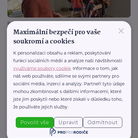
Pardubický kraj
×
Maximální bezpečí pro vaše
Svitavská Charita začala rok s novými službami
pro pečující i lidi se zdravotním postižením
soukromí a cookies
Sociální služby
Podpora, pomoc, péče
Pro pečující
K personalizaci obsahu a reklam, poskytování
Duševní zdraví
funkcí sociálních médií a analýze naší návštěvnosti
využíváme soubory cookie
. Informace o tom, jak
náš web používáte, sdílíme se svými partnery pro
sociální média, inzerci a analýzy. Partneři tyto údaje
mohou zkombinovat s dalšími informacemi, které
jste jim poskytli nebo které získali v důsledku toho,
že používáte jejich služby.
Pardubický kraj
Povolit vše
Upravit
Odmítnout
Nominujte své favority na prestižní cenu Duhové
křídlo 2026!