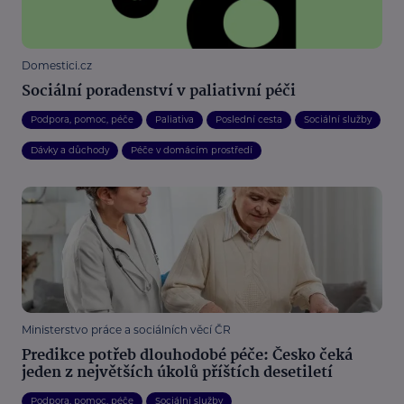
Domestici.cz
Sociální poradenství v paliativní péči
Podpora, pomoc, péče
Paliativa
Poslední cesta
Sociální služby
Dávky a důchody
Péče v domácím prostředí
Ministerstvo práce a sociálních věcí ČR
Predikce potřeb dlouhodobé péče: Česko čeká
jeden z největších úkolů příštích desetiletí
Podpora, pomoc, péče
Sociální služby