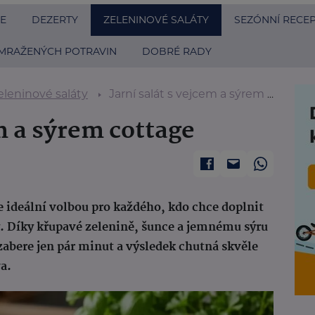
E
DEZERTY
ZELENINOVÉ SALÁTY
SEZÓNNÍ RECE
MRAŽENÝCH POTRAVIN
DOBRÉ RADY
eleninové saláty
Jarní salát s vejcem a sýrem cottage
em a sýrem cottage
je ideální volbou pro každého, kdo chce doplnit
y. Díky křupavé zelenině, šunce a jemnému sýru
a zabere jen pár minut a výsledek chutná skvěle
a.