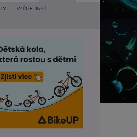
PTY
VAŘME JINAK