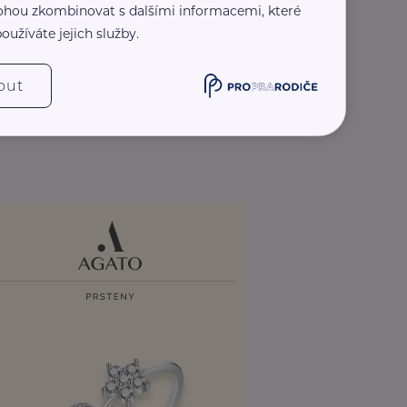
 mohou zkombinovat s dalšími informacemi, které
oužíváte jejich služby.
out