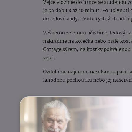
Vejce vložíme do hrnce se studenou v
je po dobu 8 až 10 minut. Po uplynut
do ledové vody. Tento rychlý chladící
Veškerou zeleninu očistíme, ledový sa
nakrájíme na kolečka nebo malé kostk
Cottage sýrem, na kostky pokrájenou
vejci.
Ozdobíme najemno nasekanou pažitko
lahodnou pochoutku nebo jej naserví
Autor: redakce PROPRARODIČE