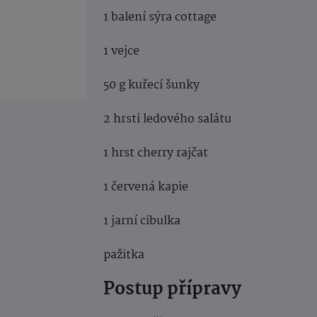
1 balení sýra cottage
1 vejce
50 g kuřecí šunky
2 hrsti ledového salátu
1 hrst cherry rajčat
1 červená kapie
1 jarní cibulka
pažitka
Postup přípravy