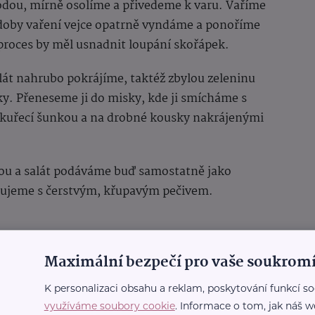
odou, mírně osolíme a přivedeme k varu. Vaříme
í doby vaření vejce opatrně vyndáme a ponoříme
 proces by měl usnadnit loupání skořápek.
lát nahrubo pokrájíme, taktéž zbylou zeleninu
y. Přeneseme ji do misky, kde ji smícháme s
 kuřecí šunkou a na drobné kousky nakrájenými
u a salát podáváme buď samostatně jako
rujeme s čerstvým, křupavým pečivem.
Maximální bezpečí pro vaše soukromí
K personalizaci obsahu a reklam, poskytování funkcí so
využíváme soubory cookie
. Informace o tom, jak náš w