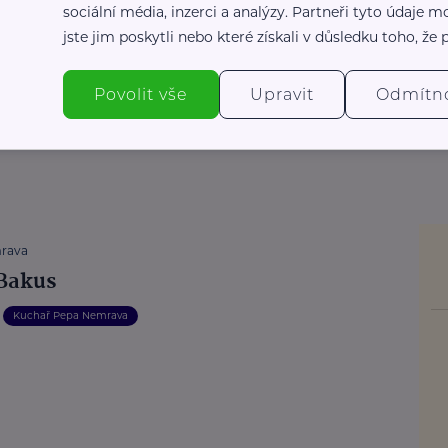
sociální média, inzerci a analýzy. Partneři tyto údaje
jste jim poskytli nebo které získali v důsledku toho, že p
Povolit vše
Upravit
Odmítn
rava
 Bakus
Kuchař Pepa Nemrava