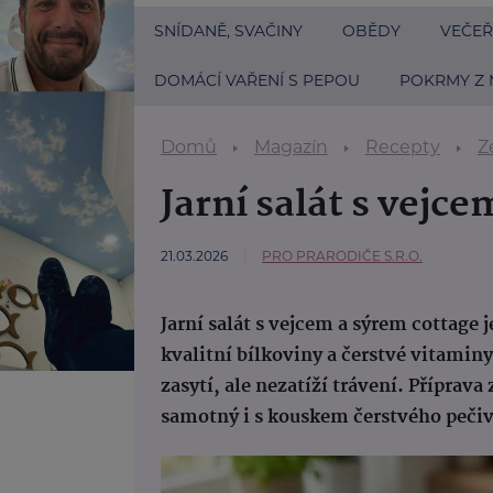
SNÍDANĚ, SVAČINY
OBĚDY
VEČEŘ
DOMÁCÍ VAŘENÍ S PEPOU
POKRMY Z 
Domů
Magazín
Recepty
Z
Jarní salát s vejc
21.03.2026
PRO PRARODIČE S.R.O.
Jarní salát s vejcem a sýrem cottage 
kvalitní bílkoviny a čerstvé vitamin
zasytí, ale nezatíží trávení. Příprav
samotný i s kouskem čerstvého pečiv