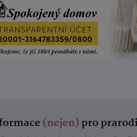
nformace
(nejen)
pro prarod