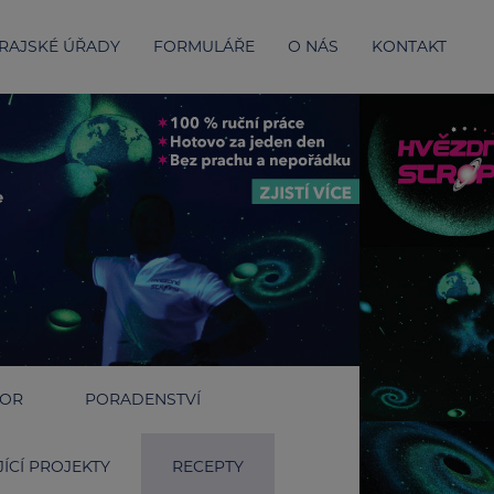
RAJSKÉ ÚŘADY
FORMULÁŘE
O NÁS
KONTAKT
IOR
PORADENSTVÍ
ÍCÍ PROJEKTY
RECEPTY