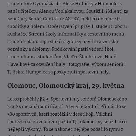
studentky z Gymnázia dr. Aleše Hrdličky v Humpolci s
paní učitelkou Alenou Voplakalovou. Soutěžili i klienti ze
SeneCury Senior Centra a z ASTRY, někteří dokonce i s
chodítky a holemi. Občerstvení připravili studenti oboru
kuchař ze Střední školy informatiky a cestovního ruchu,
studenti oboru reprodukční grafiky navrhli a vytiskli
pozvánky a diplomy. Poděkování patří vedení škol,
studentkám a studentům, Vlaďce Štaubrtové, Haně
Havelkové za ozvučení haly i fotografie, výboru seniorů i
TJ Jiskra Humpolec za poskytnutí sportovní haly.
Olomouc, Olomoucký kraj, 29. května
Letos proběhly již 9. Sportovní hry seniorů Olomouckého
kraje s mezinárodní účastí. A byly rekordní. Přihlásilo se
380 sportovců, kteří soutěžili v desetiboji. Všichni
soutěžící se na zeleném pažitu TJ Lokomotivy snažili o co
nejlepší výkony. To se nakonec nejlépe podařilo týmu z