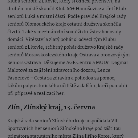
Klubu seniorů z Litovle, který si odnesl prvenství, na
druhém místě skončil Klub 60+ Hanušovice a třetí Klub
seniorů Luká a místní části. Podle pravidel Krajské rady
seniorů Olomouckého kraje ostatní družstva skončila
čtvrtá. Také v mezinárodní soutěži družstev bodovaly
domácí. Vítězství a zlatý pohár si odvezl tým Klubu
seniorů z Litovle, stříbrný pohár družstvo Krajské rady
seniorů Moravskoslezského kraje Ostrava a bronzový tým
Seniors Ostrava. Děkujeme AGE Centru a MUDr. Dagmar
Malotové za zajištění zdravotního dozoru, Lence
Fasnerové – Cesta za zdravím a pohodou za pomoc,
žákům polytechnického učiliště a dalším, kteří pomohli
při přípravě a realizaci her.
Zlín, Zlínský kraj, 13. června
Krajská rada seniorů Zlínského kraje uspořádala VII.
Sportovních her seniorů Zlínského kraje pod záštitou
primátora statutárního města Zlína Jiřího Korce, který