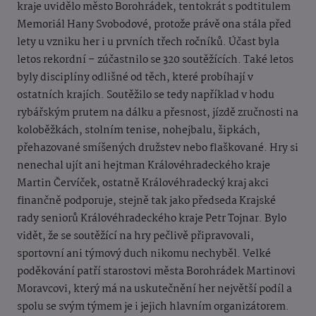
kraje uvidělo město Borohrádek, tentokrát s podtitulem
Memoriál Hany Svobodové, protože právě ona stála před
lety u vzniku her i u prvních třech ročníků. Účast byla
letos rekordní – zúčastnilo se 320 soutěžících. Také letos
byly disciplíny odlišné od těch, které probíhají v
ostatních krajích. Soutěžilo se tedy například v hodu
rybářským prutem na dálku a přesnost, jízdě zručnosti na
koloběžkách, stolním tenise, nohejbalu, šipkách,
přehazované smíšených družstev nebo flaškované. Hry si
nenechal ujít ani hejtman Královéhradeckého kraje
Martin Červíček, ostatně Královéhradecký kraj akci
finančně podporuje, stejně tak jako předseda Krajské
rady seniorů Královéhradeckého kraje Petr Tojnar. Bylo
vidět, že se soutěžící na hry pečlivě připravovali,
sportovní ani týmový duch nikomu nechyběl. Velké
poděkování patří starostovi města Borohrádek Martinovi
Moravcovi, který má na uskutečnění her největší podíl a
spolu se svým týmem je i jejich hlavním organizátorem.