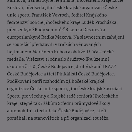
Parmová, náměstkyně hejtmana Jihočeského kraje Lucie
Kozlová, předseda Jihočeské krajské organizace České
unie sportu František Vavroch, ředitel Krajského
ředitelství policie Jihočeského kraje Luděk Procházka,
předsedkyně Rady seniorů ČR Lenka Desatová a
europoslankyně Radka Maxová. Na slavnostním zahájení
se soutěžící představili v tričkách věnovaných
hejtmanem Martinem Kubou a obdrželi i účastnické
medaile. Vítězství si odneslo družstvo IPA územní
skupina č. 110, České Budějovice, druhý skončil RAZZ
České Budějovice a třetí Pinkálisti České Budějovice.
Poděkování patří rozhodčím z Jihočeské krajské
organizace České unie sportu, Jihočeské krajské asociaci
Sportu pro všechny a Krajské radě seniorů Jihočeského
kraje, stejně tak i žákům Střední průmyslové školy
automobilní a technické České Budějovice, kteří
pomáhali na stanovištích a při organizaci soutěže.