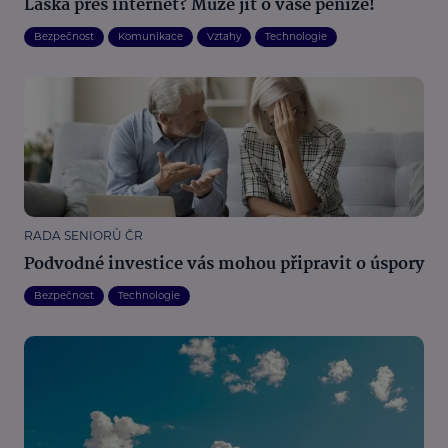
Láska přes internet? Může jít o vaše peníze!
Bezpečnost
Komunikace
Vztahy
Technologie
RADA SENIORŮ ČR
Podvodné investice vás mohou připravit o úspory
Bezpečnost
Technologie