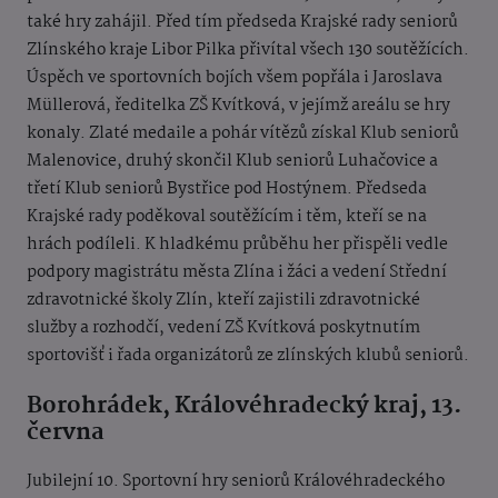
také hry zahájil. Před tím předseda Krajské rady seniorů
Zlínského kraje Libor Pilka přivítal všech 130 soutěžících.
Úspěch ve sportovních bojích všem popřála i Jaroslava
Müllerová, ředitelka ZŠ Kvítková, v jejímž areálu se hry
konaly. Zlaté medaile a pohár vítězů získal Klub seniorů
Malenovice, druhý skončil Klub seniorů Luhačovice a
třetí Klub seniorů Bystřice pod Hostýnem. Předseda
Krajské rady poděkoval soutěžícím i těm, kteří se na
hrách podíleli. K hladkému průběhu her přispěli vedle
podpory magistrátu města Zlína i žáci a vedení Střední
zdravotnické školy Zlín, kteří zajistili zdravotnické
služby a rozhodčí, vedení ZŠ Kvítková poskytnutím
sportovišť i řada organizátorů ze zlínských klubů seniorů.
Borohrádek, Královéhradecký kraj, 13.
června
Jubilejní 10. Sportovní hry seniorů Královéhradeckého