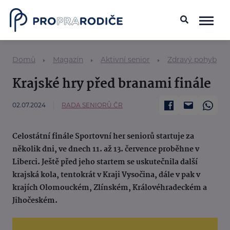
Domů
Magazín
Aktivní senior
Zdravý pohyb
Krajské hry před branami finále
02.07.2024
RADA SENIORŮ ČR
Celostátní finále Sportovní her seniorů startuje za
několik dni, ve dnech 11. až 13. července proběhne v
Liberci. Ještě před jeho startem se uskutečnila další
krajská kola, tentokrát v Kraji Vysočina, dále v pak v
krajích Olomouckém, Zlínském, Královéhradeckém a
Jihočeském.