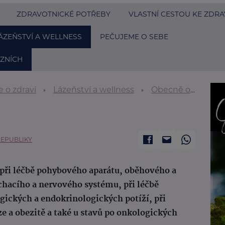
ZDRAVOTNICKÉ POTŘEBY
VLASTNÍ CESTOU KE ZDRA
ÁZEŇSTVÍ A WELLNESS
PEČUJEME O SEBE
ZNÍCH
 o zdraví
Lázeňství a wellness
Obecně o lázních
REPUBLIKY
při léčbě pohybového aparátu, oběhového a
hacího a nervového systému, při léčbě
ických a endokrinologických potíží, při
 a obezitě a také u stavů po onkologických