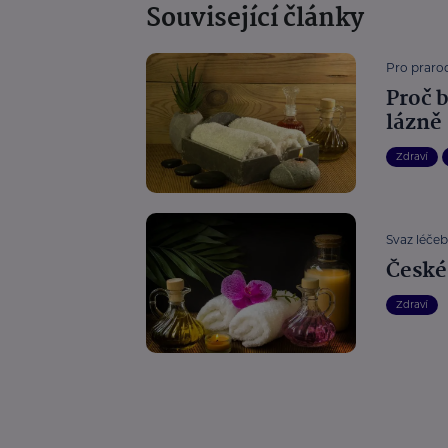
Související články
Pro prarod
Proč 
lázně
Zdraví
Svaz léčeb
České
Zdraví