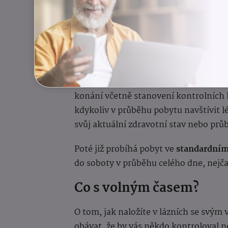
Po příjezdu do lázní absolvuje každý 
který mu na základě lékařské zprávy 
biochemického vyšetření (je-li třeba)
sestaví
individuální léčebný plán
láze
Následuje tzv.
načasování procedur
, 
konání včetně stanovení kontrolních
kdykoliv v průběhu pobytu navštívit l
svůj aktuální zdravotní stav nebo prů
Poté již probíhá pobyt ve
standardní
do soboty v průběhu celého dne, nejča
Co s volným časem?
O tom, jak naložíte v lázních se svý
obávat, že by vás někdo kontroloval n