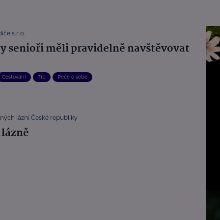
iče s.r.o.
by senioři měli pravidelně navštěvovat
Cestování
Tip
Péče o sebe
ných lázní České republiky
 lázně