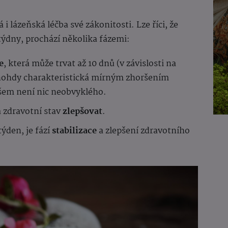
 i lázeňská léčba své zákonitosti. Lze říci, že
i týdny, prochází několika fázemi:
e
, která může trvat až 10 dnů (v závislosti na
mnohdy charakteristická mírným zhoršením
všem není nic neobvyklého.
 zdravotní stav
zlepšovat
.
týden, je fází
stabilizace
a zlepšení zdravotního