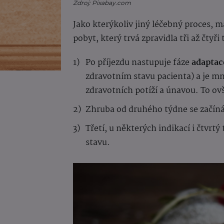
Zdroj: Pixabay.com
Jako kterýkoliv jiný léčebný proces, má
pobyt, který trvá zpravidla tři až čtyř
Po příjezdu nastupuje fáze
adaptac
zdravotním stavu pacienta) a je 
zdravotních potíží a únavou. To o
Zhruba od druhého týdne se začíná
Třetí, u některých indikací i čtvrtý 
stavu.