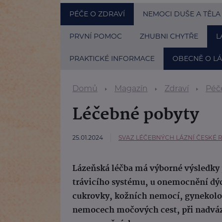
PÉČE O ZDRAVÍ
NEMOCI DUŠE A TĚLA
PRVNÍ POMOC
ZHUBNI CHYTŘE
L
PRAKTICKÉ INFORMACE
OBECNĚ O LÁ
Domů
Magazín
Zdraví
Péče
Léčebné pobyty
25.01.2024
SVAZ LÉČEBNÝCH LÁZNÍ ČESKÉ 
Lázeňská léčba má výborné výsledky 
trávicího systému, u onemocnění dýc
cukrovky, kožních nemocí, gynekolog
nemocech močových cest, při nadváze