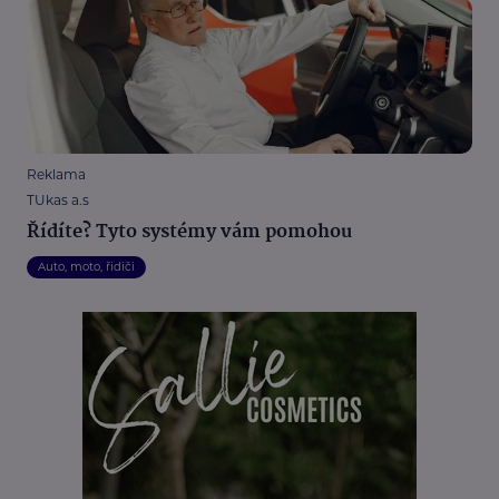
Reklama
TUkas a.s
Řídíte? Tyto systémy vám pomohou
Auto, moto, řidiči