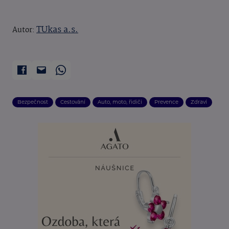
TUkas a.s.
Autor:
Bezpečnost
Cestování
Auto, moto, řidiči
Prevence
Zdraví