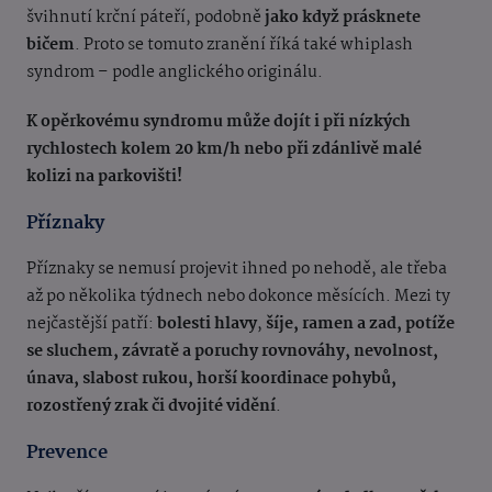
švihnutí krční páteří, podobně
jako když prásknete
bičem
. Proto se tomuto zranění říká také whiplash
syndrom – podle anglického originálu.
K opěrkovému syndromu může dojít i při nízkých
rychlostech kolem 20 km/h nebo při zdánlivě malé
kolizi na parkovišti!
Příznaky
Příznaky se nemusí projevit ihned po nehodě, ale třeba
až po několika týdnech nebo dokonce měsících. Mezi ty
nejčastější patří:
bolesti hlavy
,
šíje, ramen a zad, potíže
se sluchem, závratě a poruchy rovnováhy, nevolnost,
únava, slabost rukou, horší koordinace pohybů,
rozostřený zrak či dvojité vidění
.
Prevence