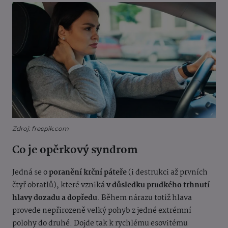
Zdroj: freepik.com
Co je opěrkový syndrom
Jedná se o
poranění krční páteře
(i destrukci až prvních
čtyř obratlů), které vzniká
v důsledku prudkého trhnutí
hlavy dozadu a dopředu
. Během nárazu totiž hlava
provede nepřirozeně velký pohyb z jedné extrémní
polohy do druhé. Dojde tak k rychlému esovitému