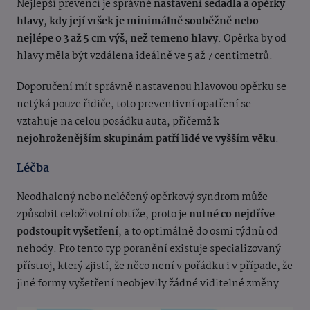
Nejlepší prevencí je správné
nastavení sedadla a opěrky
hlavy, kdy její vršek je minimálně souběžně nebo
nejlépe o 3 až 5 cm výš, než temeno hlavy
. Opěrka by od
hlavy měla být vzdálena ideálně ve 5 až 7 centimetrů.
Doporučení mít správně nastavenou hlavovou opěrku se
netýká pouze řidiče, toto preventivní opatření se
vztahuje na celou posádku auta, přičemž
k
nejohroženějším skupinám patří lidé ve vyšším věku
.
Léčba
Neodhalený nebo neléčený opěrkový syndrom může
způsobit celoživotní obtíže, proto je
nutné co nejdříve
podstoupit vyšetření
, a to optimálně do osmi týdnů od
nehody. Pro tento typ poranění existuje specializovaný
přístroj, který zjistí, že něco není v pořádku i v případe, že
jiné formy vyšetření neobjevily žádné viditelné změny.