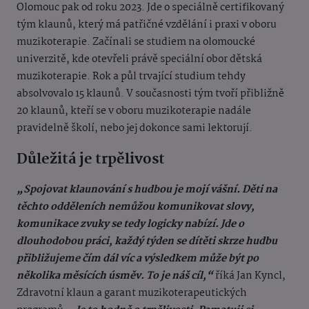
Olomouc pak od roku 2023. Jde o speciálně certifikovaný
tým klaunů, který má patřičné vzdělání i praxi v oboru
muzikoterapie. Začínali se studiem na olomoucké
univerzitě, kde otevřeli právě speciální obor dětská
muzikoterapie. Rok a půl trvající studium tehdy
absolvovalo 15 klaunů. V současnosti tým tvoří přibližně
20 klaunů, kteří se v oboru muzikoterapie nadále
pravidelně školí, nebo jej dokonce sami lektorují.
Důležitá je trpělivost
„Spojovat klaunování s hudbou je mojí vášní. Děti na
těchto odděleních nemůžou komunikovat slovy,
komunikace zvuky se tedy logicky nabízí. Jde o
dlouhodobou práci, každý týden se dítěti skrze hudbu
přibližujeme čím dál víc a výsledkem může být po
několika měsících úsměv. To je náš cíl,“
říká Jan Kyncl,
Zdravotní klaun a garant muzikoterapeutických