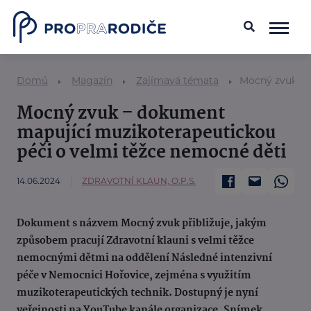
Domů
Magazín
Zajímavá témata
Mocný zvuk – 
Mocný zvuk – dokument
mapující muzikoterapeutickou
péči o velmi těžce nemocné děti
14.06.2024
ZDRAVOTNÍ KLAUN, O.P.S.
Dokument s názvem Mocný zvuk přibližuje, jakým
způsobem pracují Zdravotní klauni s velmi těžce
nemocnými dětmi na oddělení Následné intenzivní
péče v Nemocnici Hořovice, zejména s využitím
muzikoterapeutických technik. Dostupný je nyní
veřejnosti na YouTube kanále organizace. Snímek