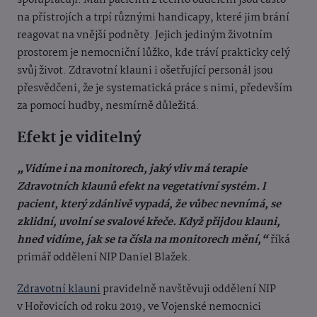
spolupracují. Malí pacienti z těchto oddělení jsou často
na přístrojích a trpí různými handicapy, které jim brání
reagovat na vnější podněty. Jejich jediným životním
prostorem je nemocniční lůžko, kde tráví prakticky celý
svůj život. Zdravotní klauni i ošetřující personál jsou
přesvědčeni, že je systematická práce s nimi, především
za pomocí hudby, nesmírně důležitá.
Efekt je viditelný
„Vidíme i na monitorech, jaký vliv má terapie
Zdravotních klaunů efekt na vegetativní systém. I
pacient, který zdánlivě vypadá, že vůbec nevnímá, se
zklidní, uvolní se svalové křeče. Když přijdou klauni,
hned vidíme, jak se ta čísla na monitorech mění,“
říká
primář oddělení NIP Daniel Blažek.
Zdravotní klauni
pravidelně navštěvuji oddělení NIP
v Hořovicích od roku 2019, ve Vojenské nemocnici