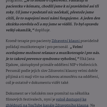
programů
. „Je to hodně o trpělivosti. Pamatuji si
pacientku v kómatu, chodili jsme k ní pravidelně asi tři
roky. Už jsme v podstatě nic nečekali, přestože jsme
cítili, že to napojení mezi námi fungujeme. A jeden den
zkrátka otevřela oči a my jsme se viděli. To byl opravdu
velký okamžik,“
doplňuje.
Kromě terapie pro pacienty
Zdravotní klauni
pravidelně
pořádají muzikoterapie i pro personál.
„Velmi
oceňujeme možnost relaxace a muzikoterapie i pro nás.
Je to taková prevence syndromu vyhoření,“
říká Jana
Djakow, zástupkyně primáře oddělení NIP v Hořovicích.
Personál podle jejích slov Zdravotní klauny velmi dobře
přijímá a ti mají vliv na celkovou atmosféru na oddělení,
což je ostatně v dokumentu vidět také.
Dokument se v loňském roce promítal na několika
filmových festivalech, nyní je
volně dostupný ke
zhlédnutí na YouTube kanále Zdravotního klauna
. Na