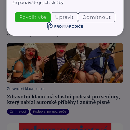
že používáte jejich služby.
REKLAMA
Povolit vše
Upravit
Odmítnout
Související články
Zdravotní klaun, o.p.s.
Zdravotní klaun má vlastní podcast pro seniory,
který nabízí autorské příběhy i známé písně
Zajímavost
Podpora, pomoc, péče