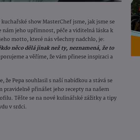
v kuchařské show MasterChef jsme, jak jsme se
se nám jeho upřímnost, péče a viditelná láska k
jeho motto, které nás všechny nadchlo, je:
ěkdo něco dělá jinak než ty, neznamená, že to
orujeme a věříme, že vám přinese inspiraci a
 že Pepa souhlasil s naší nabídkou a stává se
pravidelně přinášet jeho recepty na našem
lu. Těšte se na nové kulinářské zážitky a tipy
du v srdci.