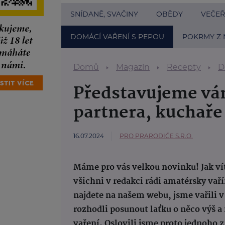
SNÍDANĚ, SVAČINY
OBĚDY
VEČEŘ
DOMÁCÍ VAŘENÍ S PEPOU
POKRMY Z 
Domů
Magazín
Recepty
D
Představujeme vá
partnera, kuchař
16.07.2024
PRO PRARODIČE S.R.O.
Máme pro vás velkou novinku! Jak vít
všichni v redakci rádi amatérsky vaří
najdete na našem webu, jsme vařili v
rozhodli posunout laťku o něco výš a
vaření. Oslovili jsme proto jednoho 