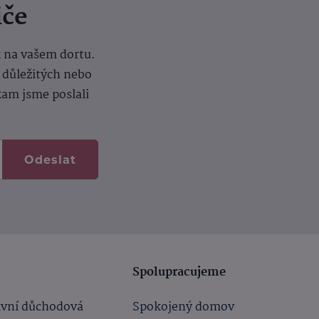
iče
k na vašem dortu.
í důležitých nebo
kam jsme poslali
Odeslat
Spolupracujeme
ivní důchodová
Spokojený domov