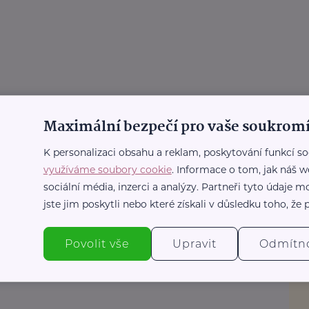
Maximální bezpečí pro vaše soukromí
K personalizaci obsahu a reklam, poskytování funkcí so
využíváme soubory cookie
. Informace o tom, jak náš w
sociální média, inzerci a analýzy. Partneři tyto údaje
jste jim poskytli nebo které získali v důsledku toho, že p
rava
né kuřecí maso
Povolit vše
Upravit
Odmítn
Kuchař Pepa Nemrava