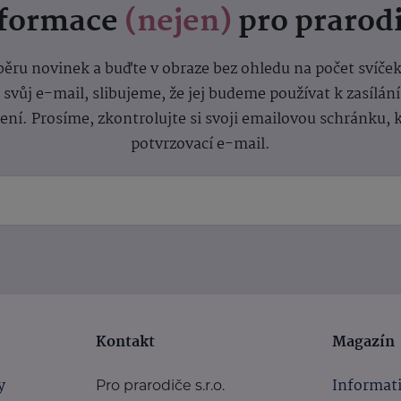
nformace
(nejen)
pro prarod
dběru novinek a buďte v obraze bez ohledu na počet svíče
vůj e-mail, slibujeme, že jej budeme používat k zasílán
lení.
Prosíme, zkontrolujte si svoji emailovou schránku, 
potvrzovací e-mail.
Kontakt
Magazín
y
Informat
Pro prarodiče s.r.o.