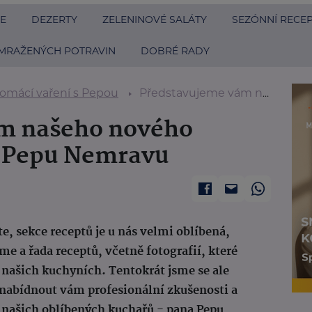
E
DEZERTY
ZELENINOVÉ SALÁTY
SEZÓNNÍ RECE
MRAŽENÝCH POTRAVIN
DOBRÉ RADY
omácí vaření s Pepou
Představujeme vám našeho nového partnera, kuchaře Pepu Nemravu
m našeho nového
e Pepu Nemravu
e, sekce receptů je u nás velmi oblíbená,
me a řada receptů, včetně fotografií, které
 našich kuchyních. Tentokrát jsme se ale
 nabídnout vám profesionální zkušenosti a
z našich oblíbených kuchařů - pana Pepu