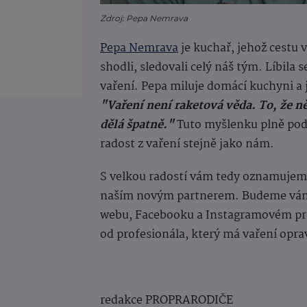
Zdroj: Pepa Nemrava
Pepa Nemrava
je kuchař, jehož cestu 
shodli, sledovali celý náš tým. Líbila 
vaření. Pepa miluje domácí kuchyni a 
"Vaření není raketová věda. To, že n
dělá špatně."
Tuto myšlenku plně podp
radost z vaření stejně jako nám.
S velkou radostí vám tedy oznamujeme,
naším novým partnerem. Budeme vám 
webu, Facebooku a Instagramovém profi
od profesionála, který má vaření oprav
redakce PROPRARODIČE