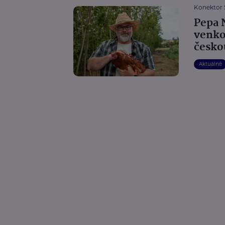
Konektor S
Pepa 
venko
česko
Aktuálně