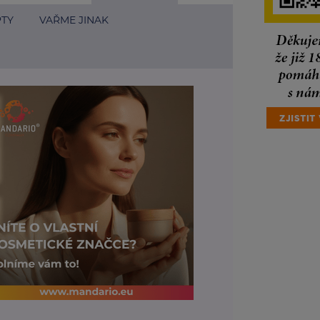
PTY
VAŘME JINAK