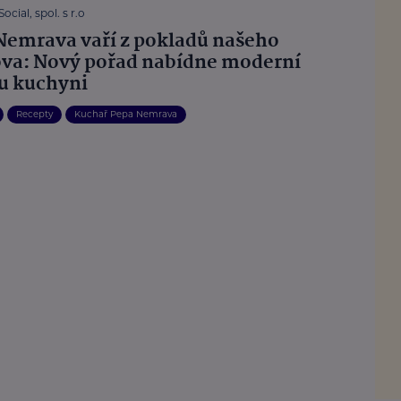
ocial, spol. s r.o
Nemrava vaří z pokladů našeho
va: Nový pořad nabídne moderní
u kuchyni
Recepty
Kuchař Pepa Nemrava