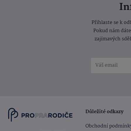
I
Přihlaste se k o
Pokud nám dáte s
zajímavých sdě
Důležité odkazy
Obchodní podmínk