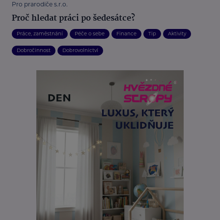
Pro prarodiče s.r.o.
Proč hledat práci po šedesátce?
Práce, zaměstnání
Péče o sebe
Finance
Tip
Aktivity
Dobročinnost
Dobrovolnictví