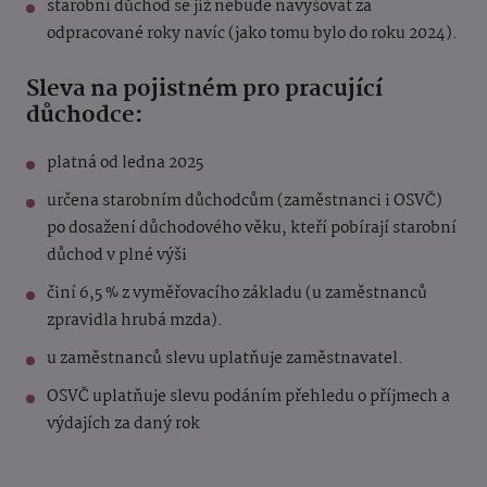
starobní důchod se již nebude navyšovat za
odpracované roky navíc (jako tomu bylo do roku 2024).
Sleva na pojistném pro pracující
důchodce:
platná od ledna 2025
určena starobním důchodcům (zaměstnanci i OSVČ)
po dosažení důchodového věku, kteří pobírají starobní
důchod v plné výši
činí 6,5 % z vyměřovacího základu (u zaměstnanců
zpravidla hrubá mzda).
u zaměstnanců slevu uplatňuje zaměstnavatel.
OSVČ uplatňuje slevu podáním přehledu o příjmech a
výdajích za daný rok