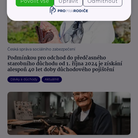
Povolit vše
Upravit
Odmítnout
Česká správa sociálního zabezpečení
Podmínkou pro odchod do předčasného
starobního důchodu od 1. října 2024 je získání
alespoň 40 let doby důchodového pojištění
Dávky a důchody
Aktuálně