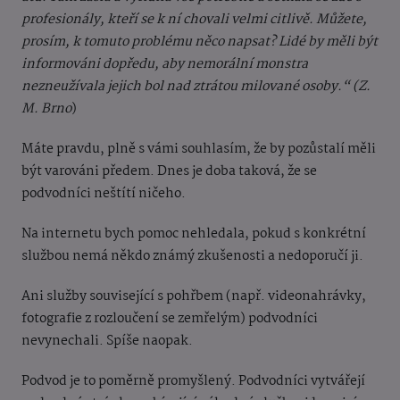
profesionály, kteří se k ní chovali velmi citlivě. Můžete,
prosím, k tomuto problému něco napsat? Lidé by měli být
informováni dopředu, aby nemorální monstra
nezneužívala jejich bol nad ztrátou milované osoby.“ (Z.
M. Brno
)
Máte pravdu, plně s vámi souhlasím, že by pozůstalí měli
být varováni předem. Dnes je doba taková, že se
podvodníci neštítí ničeho.
Na internetu bych pomoc nehledala, pokud s konkrétní
službou nemá někdo známý zkušenosti a nedoporučí ji.
Ani služby související s pohřbem (např. videonahrávky,
fotografie z rozloučení se zemřelým) podvodníci
nevynechali. Spíše naopak.
Podvod je to poměrně promyšlený. Podvodníci vytvářejí