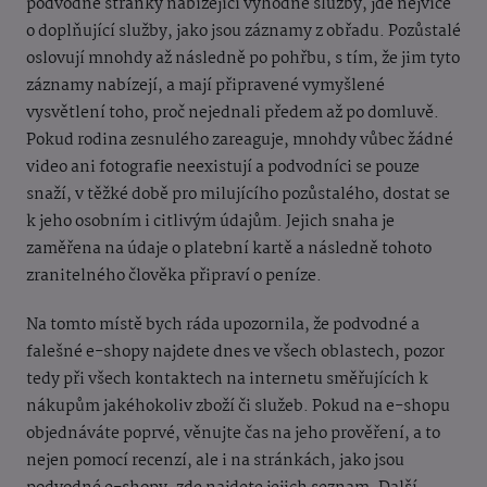
podvodné stránky nabízející výhodné služby, jde nejvíce
o doplňující služby, jako jsou záznamy z obřadu. Pozůstalé
oslovují mnohdy až následně po pohřbu, s tím, že jim tyto
záznamy nabízejí, a mají připravené vymyšlené
vysvětlení toho, proč nejednali předem až po domluvě.
Pokud rodina zesnulého zareaguje, mnohdy vůbec žádné
video ani fotografie neexistují a podvodníci se pouze
snaží, v těžké době pro milujícího pozůstalého, dostat se
k jeho osobním i citlivým údajům. Jejich snaha je
zaměřena na údaje o platební kartě a následně tohoto
zranitelného člověka připraví o peníze.
Na tomto místě bych ráda upozornila, že podvodné a
falešné e-shopy najdete dnes ve všech oblastech, pozor
tedy při všech kontaktech na internetu směřujících k
nákupům jakéhokoliv zboží či služeb. Pokud na e-shopu
objednáváte poprvé, věnujte čas na jeho prověření, a to
nejen pomocí recenzí, ale i na stránkách, jako jsou