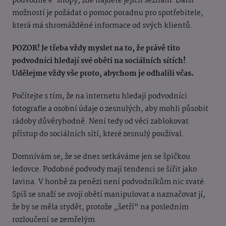
podvodné e-shopy, zde najdete jejich seznam. Další
možností je požádat o pomoc poradnu pro spotřebitele,
která má shromážděné informace od svých klientů.
POZOR! Je třeba vždy myslet na to, že právě tito
podvodníci hledají své oběti na sociálních sítích!
Udělejme vždy vše proto, abychom je odhalili včas.
Počítejte s tím, že na internetu hledají podvodníci
fotografie a osobní údaje o zesnulých, aby mohli působit
rádoby důvěryhodně. Není tedy od věci zablokovat
přístup do sociálních sítí, které zesnulý používal.
Domnívám se, že se dnes setkáváme jen se špičkou
ledovce. Podobné podvody mají tendenci se šířit jako
lavina. V honbě za penězi není podvodníkům nic svaté.
Spíš se snaží se svojí obětí manipulovat a naznačovat jí,
že by se měla stydět, protože „šetří“ na posledním
rozloučení se zemřelým.