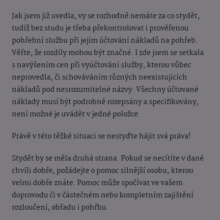
Jak jsem již uvedla, vy se rozhodně nemáte za co stydět,
tudíž bez studu je třeba překontrolovat i prověřenou
pohřební službu při jejím účtování nákladů na pohřeb.
Věřte, že rozdíly mohou být značné. I zde jsem se setkala
s navýšením cen při vyúčtování služby, kterou vůbec
neprovedla, či schováváním různých neexistujících
nákladů pod nesrozumitelné názvy. Všechny účtované
náklady musí být podrobně rozepsány a specifikovány,
není možné je uvádět v jedné položce.
Právě v této těžké situaci se nestyďte hájit svá práva!
Stydět by se měla druhá strana. Pokud se necítíte v dané
chvíli dobře, požádejte o pomoc silnější osobu, kterou
velmi dobře znáte. Pomoc může spočívat ve vašem
doprovodu či v částečném nebo kompletním zajištění
rozloučení, obřadu i pohřbu.