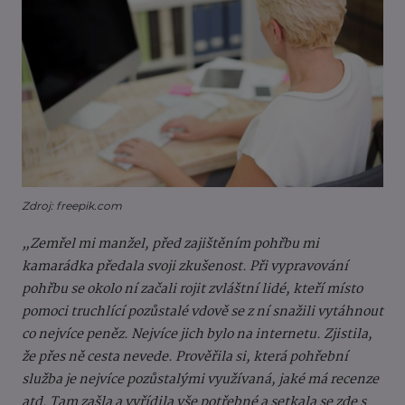
Zdroj: freepik.com
„Zemřel mi manžel, před zajištěním pohřbu mi
kamarádka předala svoji zkušenost. Při vypravování
pohřbu se okolo ní začali rojit zvláštní lidé, kteří místo
pomoci truchlící pozůstalé vdově se z ní snažili vytáhnout
co nejvíce peněz. Nejvíce jich bylo na internetu. Zjistila,
že přes ně cesta nevede. Prověřila si, která pohřební
služba je nejvíce pozůstalými využívaná, jaké má recenze
atd. Tam zašla a vyřídila vše potřebné a setkala se zde s