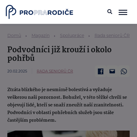
Domů
Magazín
Spolupráce
Rada seniorů ČR
Podvodníci již krouží i okolo
pohřbů
20.02.2025
RADA SENIORŮ ČR
Ztráta blízkého je nesmírně bolestivá a vyžaduje
veškerou naši pozornost. Bohužel, v této těžké chvíli se
objevují lidé, kteří se snaží zneužít naší zranitelnosti.
Podvodníci v oblasti pohřebních služeb jsou stále
častějším problémem.