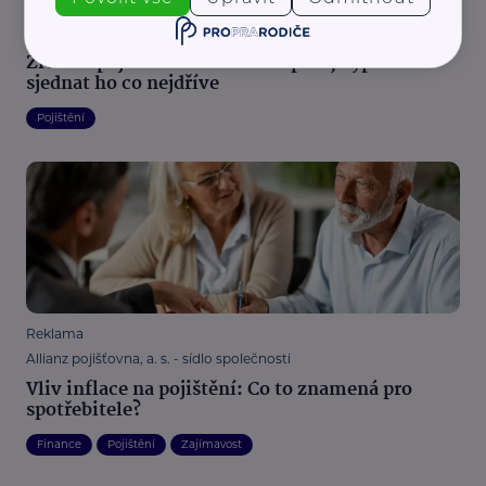
Reklama
Allianz pojišťovna, a. s. - sídlo společnosti
Životní pojištění vám ulehčí spaní, vyplatí se
sjednat ho co nejdříve
Pojištění
Reklama
Allianz pojišťovna, a. s. - sídlo společnosti
Vliv inflace na pojištění: Co to znamená pro
spotřebitele?
Finance
Pojištění
Zajímavost