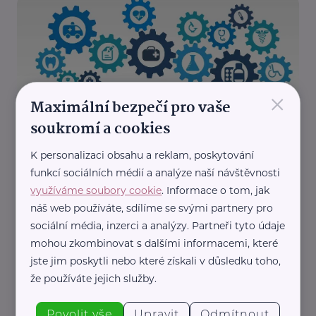
×
Maximální bezpečí pro vaše
Reklama
soukromí a cookies
Allianz pojišťovna, a. s. - sídlo společnosti
Nový pohled na bezpečnost: Životní pojištění
K personalizaci obsahu a reklam, poskytování
jako základní pilíř finanční ochrany
funkcí sociálních médií a analýze naší návštěvnosti
Pojištění
využíváme soubory cookie
. Informace o tom, jak
náš web používáte, sdílíme se svými partnery pro
sociální média, inzerci a analýzy. Partneři tyto údaje
mohou zkombinovat s dalšími informacemi, které
jste jim poskytli nebo které získali v důsledku toho,
že používáte jejich služby.
Povolit vše
Upravit
Odmítnout