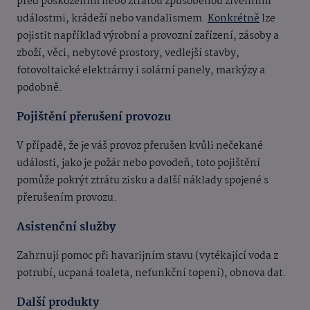
před poškozením nebo ztrátou způsobenou živelními
událostmi, krádeží nebo vandalismem.
Konkrétně
lze
pojistit například výrobní a provozní zařízení, zásoby a
zboží, věci, nebytové prostory, vedlejší stavby,
fotovoltaické elektrárny i solární panely, markýzy a
podobně.
Pojištění přerušení provozu
V případě, že je váš provoz přerušen kvůli nečekané
události, jako je požár nebo povodeň, toto pojištění
pomůže pokrýt ztrátu zisku a další náklady spojené s
přerušením provozu.
Asistenční služby
Zahrnují pomoc při havarijním stavu (vytékající voda z
potrubí, ucpaná toaleta, nefunkční topení), obnova dat.
Další produkty