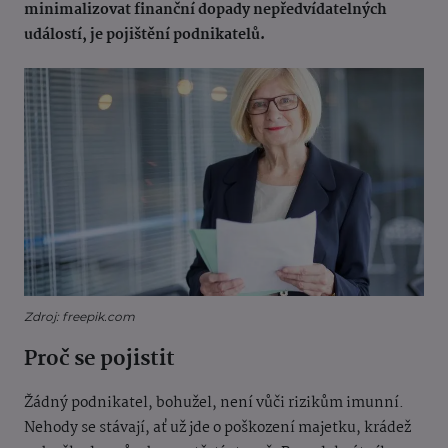
minimalizovat finanční dopady nepředvídatelných
událostí, je pojištění podnikatelů.
Zdroj: freepik.com
Proč se pojistit
Žádný podnikatel, bohužel, není vůči rizikům imunní.
Nehody se stávají, ať už jde o poškození majetku, krádež