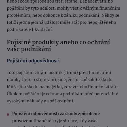
nebo škodu způsobenou třetí straně. Bez adekvátního
pojištění by tyto události mohly vést k vážným finančním
problémům, nebo dokonce k zániku podnikání. Někdy se
totiž i jedna jediná událost může stát pro nepojištěného
podnikatele likvidační.
Pojistné produkty anebo co ochrání
vaše podnikání
Pojištění odpovědnosti
Toto pojištění chrání podnik (firmu) před finančními
nároky třetích stran v případě, že jim způsobíte škodu.
Může jít o škodu na majetku, zdraví nebo finanční ztrátu.
Úkolem pojištění je ochrana podnikání před potenciálně
vysokými náklady na odškodnění.
Pojištění odpovědnosti za škody způsobené
provozem
finančně kryje situace, kdy vaše