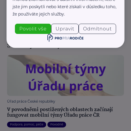
jste jim poskytli nebo které získali v důsledku toho,
že používáte jejich služby.
REKLAMA
Povolit vše
Upravit
Odmítnout
Související články
Úřad práce České republiky
V povodněmi postižených oblastech začínají
fungovat mobilní týmy Úřadu práce ČR
Podpora, pomoc, péče
Povodně