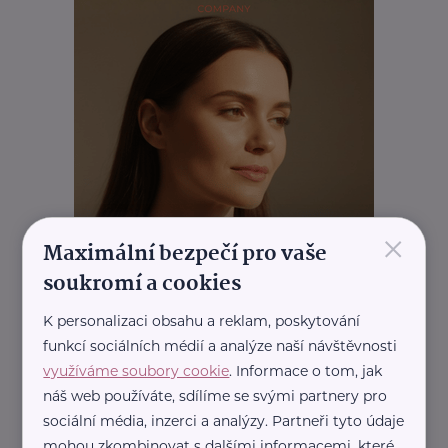
×
Maximální bezpečí pro vaše
soukromí a cookies
K personalizaci obsahu a reklam, poskytování
funkcí sociálních médií a analýze naší návštěvnosti
využíváme soubory cookie
. Informace o tom, jak
náš web používáte, sdílíme se svými partnery pro
sociální média, inzerci a analýzy. Partneři tyto údaje
mohou zkombinovat s dalšími informacemi, které