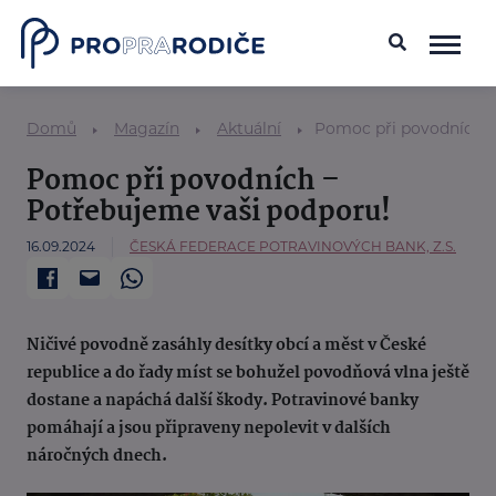
Domů
Magazín
Aktuální
Pomoc při povodních –
Pomoc při povodních –
Potřebujeme vaši podporu!
16.09.2024
ČESKÁ FEDERACE POTRAVINOVÝCH BANK, Z.S.
Ničivé povodně zasáhly desítky obcí a měst v České
republice a do řady míst se bohužel povodňová vlna ještě
dostane a napáchá další škody. Potravinové banky
pomáhají a jsou připraveny nepolevit v dalších
náročných dnech.