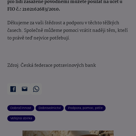
pro lidi zasažené povodněmi
můžete posílat na účet u
FIO č.: 2102162683/2010.
Děkujeme za vaši štědrost a podporu v těchto těžkých
časech. Společně můžeme pomoci vrátit naději těm, kteří
to právě teď nejvíce potřebují.
Zdroj: Česká federace potravinových bank
Dobročinnost
Dobrovolnictví
Podpora, pomoc, péče
Veřejná sbírka