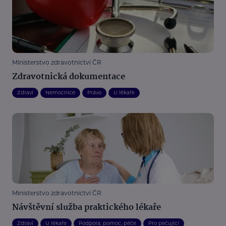
Ministerstvo zdravotnictví ČR
Zdravotnická dokumentace
Zdraví
Nemocnice
Právo
U lékaře
Ministerstvo zdravotnictví ČR
Návštěvní služba praktického lékaře
Zdraví
U lékaře
Podpora, pomoc, péče
Pro pečující