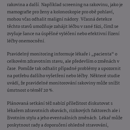
rakovina a další. Například screening na rakovinu, jako je
mamografie pro ženy a kolonoskopie pro obě pohlaví,
mohou včas odhalit maligní nádory. Včasná detekce
těchto stavů umožňuje zahájit léčbu v rané fázi, čímž se
zvyšuje šance na úspěšné vyléčení nebo efektivní řízení
léčby onemocnění.
Pravidelný monitoring informuje lékaře i „pacienta“ o
celkovém zdravotním stavu, ale především o změnách v
čase. Pomůže tak odhalit případné problémy a upozornit
na potřebu dalšího vyšetření nebo léčby. Některé studie
uvádí, že pravidelné monitorování rakoviny může snížit
úmrtnost o téměř 20 %.
Plánovaná setkání též nabízí příležitost diskutovat s
lékařem zdravotních obavách, rizikových faktorech ale i
životním stylu a jeho eventuálních změnách. Lékař může
poskytnout rady a doporučení ohledně stravování,