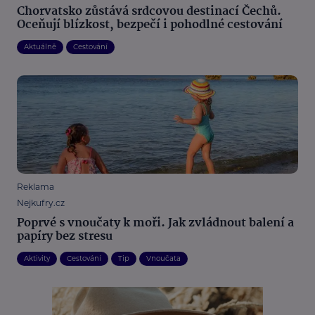
Chorvatsko zůstává srdcovou destinací Čechů.
Oceňují blízkost, bezpečí i pohodlné cestování
Aktuálně
Cestování
Reklama
Nejkufry.cz
Poprvé s vnoučaty k moři. Jak zvládnout balení a
papíry bez stresu
Aktivity
Cestování
Tip
Vnoučata