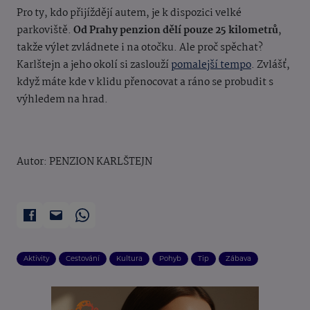
Pro ty, kdo přijíždějí autem, je k dispozici velké
parkoviště.
Od Prahy penzion dělí pouze 25 kilometrů
,
takže výlet zvládnete i na otočku. Ale proč spěchat?
Karlštejn a jeho okolí si zaslouží
pomalejší tempo
. Zvlášť,
když máte kde v klidu přenocovat a ráno se probudit s
výhledem na hrad.
Autor: PENZION KARLŠTEJN
Aktivity
Cestování
Kultura
Pohyb
Tip
Zábava