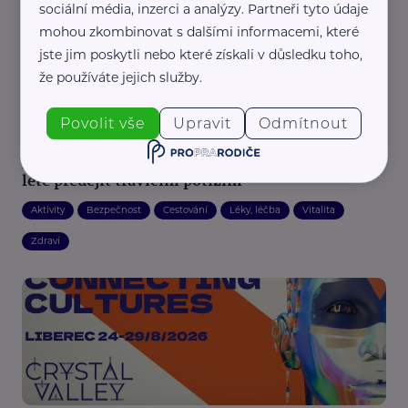
sociální média, inzerci a analýzy. Partneři tyto údaje
mohou zkombinovat s dalšími informacemi, které
jste jim poskytli nebo které získali v důsledku toho,
že používáte jejich služby.
Povolit vše
Upravit
Odmítnout
MaVe PR
Kostka ledu v nápoji nebo neumyté ruce: Jak v
létě předejít trávicím potížím
Aktivity
Bezpečnost
Cestování
Léky, léčba
Vitalita
Zdraví