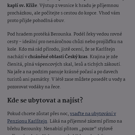
kaplí sv. Kříže
. Výstup z vesnice k hradu je příjemnou
procházkou, ale počítejte s cestou do kopce. Vhod vám
proto přijde pohodlná obuv.
Pod hradem protéká Berounka. Podél řeky vedou rovné
cesty - ideální pro nenáročnou chůzi nebo projížďku na
kole. Kdo má rád přírodu, jistě ocení, že se Karlštejn
nachází v
chráněné oblasti Český kras
. Krajina je zde
členitá, plná vápencových skal, lesů a tichých zákoutí.
Na jaře a na podzim panuje krásné počasí a po davech
turistů ani památky. V létě zase můžete posedět u vody a
pozorovat vodáky na řece.
Kde se ubytovat a najíst?
Pokud chcete zůstat přes noc,
vsaďte na ubytování v
Penzionu Karlštejn
. Láká na příjemné zázemí přímo na
břehu Berounky. Nenabízí přitom „pouze“ stylově