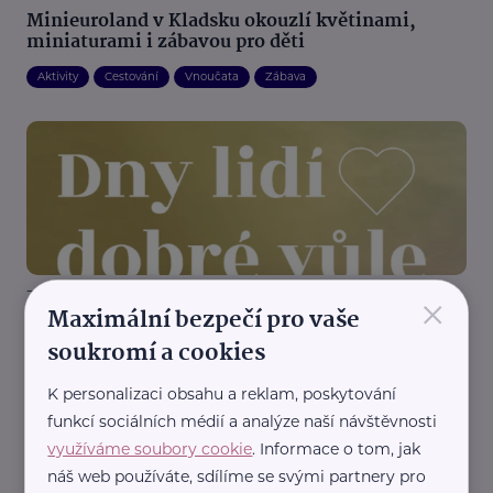
Minieuroland v Kladsku okouzlí květinami,
miniaturami i zábavou pro děti
Aktivity
Cestování
Vnoučata
Zábava
×
Zlínský kraj
Maximální bezpečí pro vaše
Dny lidí dobré vůle 2026 na Velehradě: benefiční
koncert, Národní pouť i bohatý program pro
soukromí a cookies
rodiny
K personalizaci obsahu a reklam, poskytování
Aktivity
Cestování
Podpora, pomoc, péče
Propojení generací
funkcí sociálních médií a analýze naší návštěvnosti
Zábava
využíváme soubory cookie
. Informace o tom, jak
náš web používáte, sdílíme se svými partnery pro