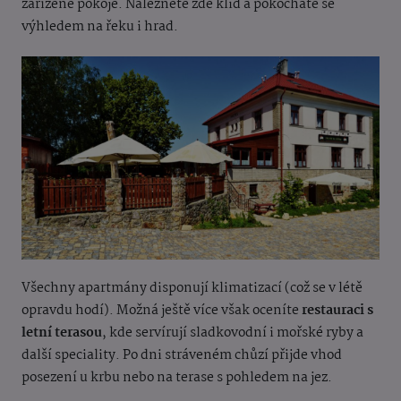
zařízené pokoje. Naleznete zde klid a pokocháte se
výhledem na řeku i hrad.
Všechny apartmány disponují klimatizací (což se v létě
opravdu hodí). Možná ještě více však oceníte
restauraci s
letní terasou
, kde servírují sladkovodní i mořské ryby a
další speciality. Po dni stráveném chůzí přijde vhod
posezení u krbu nebo na terase s pohledem na jez.