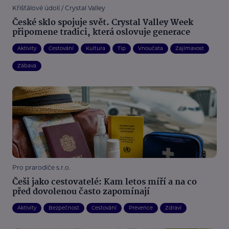
Křišťálové údolí / Crystal Valley
České sklo spojuje svět. Crystal Valley Week
připomene tradici, která oslovuje generace
Aktivity
Cestování
Kultura
Tip
Vnoučata
Zajímavost
Zábava
Pro prarodiče s.r.o.
Češi jako cestovatelé: Kam letos míří a na co
před dovolenou často zapomínají
Aktivity
Bezpečnost
Cestování
Prevence
Zdraví