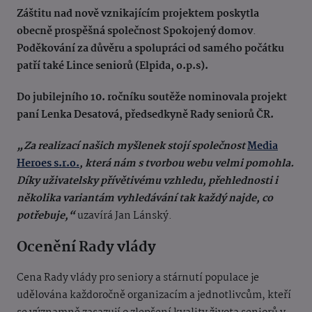
Záštitu
nad nově vznikajícím projektem
poskytla
obecně prospěšná společnost Spokojený domov
.
Poděkování
za důvěru a spolupráci od samého počátku
patří také Lince seniorů (Elpida, o.p.s).
Do jubilejního 10. ročníku soutěže nominovala projekt
paní Lenka Desatová, předsedkyně Rady seniorů ČR.
„Za realizací našich myšlenek stojí společnost
Media
Heroes s.r.o.
, která nám s tvorbou webu velmi pomohla.
Díky uživatelsky přívětivému vzhledu, přehlednosti i
několika variantám vyhledávání tak každý najde, co
potřebuje,“
uzavírá Jan Lánský.
Ocenění Rady vlády
Cena Rady vlády pro seniory a stárnutí populace je
udělována každoročně organizacím a jednotlivcům, kteří