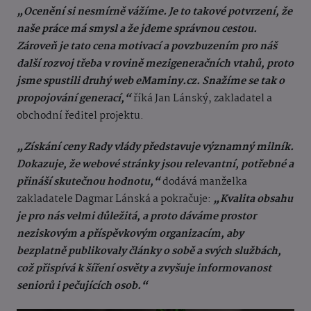
„Ocenění si nesmírně vážíme. Je to takové potvrzení, že
naše práce má smysl a že jdeme správnou cestou.
Zároveň je tato cena motivací a povzbuzením pro náš
další rozvoj třeba v rovině mezigeneračních vtahů, proto
jsme spustili druhý web eMaminy.cz. Snažíme se tak o
propojování generací,“
říká Jan Lánský, zakladatel a
obchodní ředitel projektu.
„Získání ceny Rady vlády představuje významný milník.
Dokazuje, že webové stránky jsou relevantní, potřebné a
přináší skutečnou hodnotu,“
dodává manželka
zakladatele Dagmar Lánská a pokračuje:
„Kvalita obsahu
je pro nás velmi důležitá, a proto dáváme prostor
neziskovým a příspěvkovým organizacím, aby
bezplatně publikovaly články o sobě a svých službách,
což přispívá k šíření osvěty a zvyšuje informovanost
seniorů i pečujících osob.“