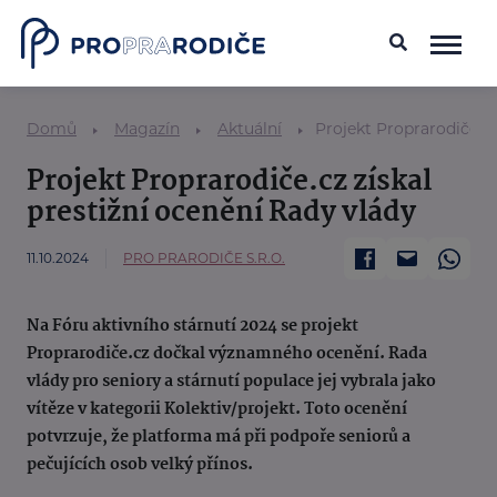
Domů
Magazín
Aktuální
Projekt Proprarodiče.cz
Projekt Proprarodiče.cz získal
prestižní ocenění Rady vlády
11.10.2024
PRO PRARODIČE S.R.O.
Na Fóru aktivního stárnutí 2024 se projekt
Proprarodiče.cz dočkal významného ocenění. Rada
vlády pro seniory a stárnutí populace jej vybrala jako
vítěze v kategorii Kolektiv/projekt. Toto ocenění
potvrzuje, že platforma má při podpoře seniorů a
pečujících osob velký přínos.