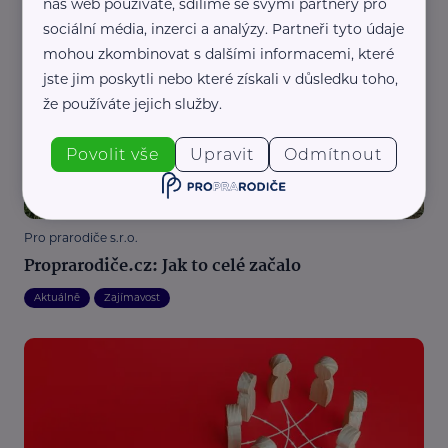
náš web používáte, sdílíme se svými partnery pro
sociální média, inzerci a analýzy. Partneři tyto údaje
Související články
mohou zkombinovat s dalšími informacemi, které
jste jim poskytli nebo které získali v důsledku toho,
že používáte jejich služby.
Povolit vše
Upravit
Odmítnout
Pro prarodiče s.r.o.
Proprarodiče.cz: Jak to celé začalo
Aktuálně
Zajímavost