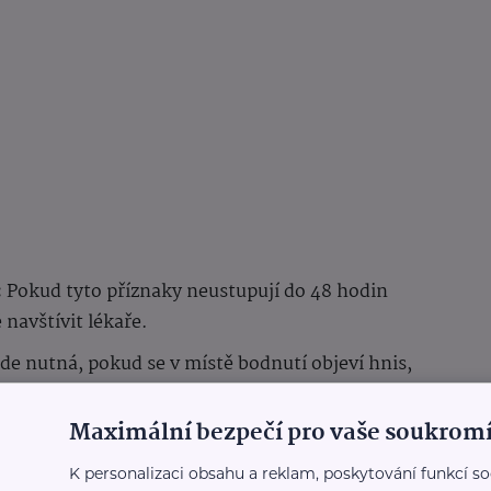
:
Pokud tyto příznaky neustupují do 48 hodin
 navštívit lékaře.
e nutná, pokud se v místě bodnutí objeví hnis,
Maximální bezpečí pro vaše soukromí
K personalizaci obsahu a reklam, poskytování funkcí so