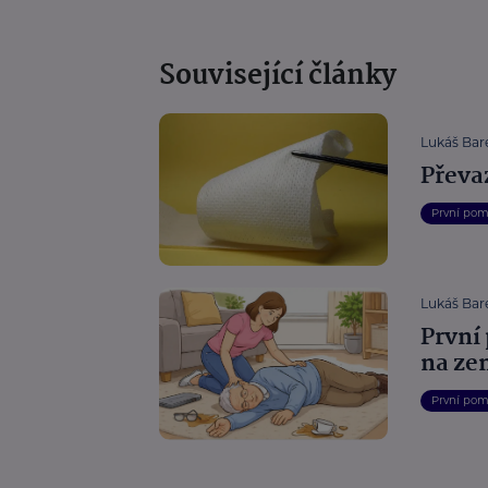
Související články
Lukáš Bar
Převa
První po
Lukáš Bar
První
na ze
První po