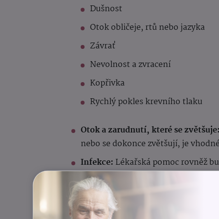
Dušnost
Otok obličeje, rtů nebo jazyka
Závrať
Nevolnost a zvracení
Kopřivka
Rychlý pokles krevního tlaku
Otok a zarudnutí, které se zvětšuje
nebo se dokonce zvětšují, je vhodné
Infekce:
Lékařská pomoc rovněž bud
horečka nebo bolest.
Vhodná ochrana: