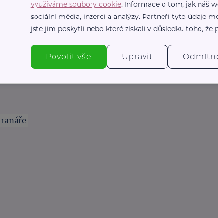
využíváme soubory cookie
. Informace o tom, jak náš w
ti hmyzu, které obsahují DEET, picaridin nebo
sociální média, inzerci a analýzy. Partneři tyto údaje
jste jim poskytli nebo které získali v důsledku toho, že p
á co nejvíce volné pokožky.
další hmyz se často množí ve stojaté vodě, proto
Povolit vše
Upravit
Odmítn
hranáře