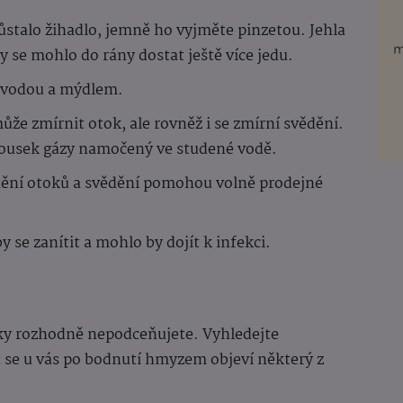
ůstalo žihadlo, jemně ho vyjměte pinzetou. Jehla
 se mohlo do rány dostat ještě více jedu.
 vodou a mýdlem.
že zmírnit otok, ale rovněž i se zmírní svědění.
 kousek gázy namočený ve studené vodě.
ění otoků a svědění pomohou volně prodejné
y se zanítit a mohlo by dojít k infekci.
ky rozhodně nepodceňujete. Vyhledejte
se u vás po bodnutí hmyzem objeví některý z