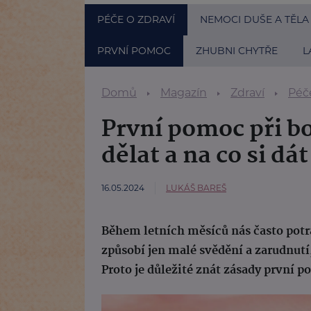
PÉČE O ZDRAVÍ
NEMOCI DUŠE A TĚLA
PRVNÍ POMOC
ZHUBNI CHYTŘE
L
Domů
Magazín
Zdraví
Péče
První pomoc při 
dělat a na co si dá
16.05.2024
LUKÁŠ BAREŠ
Během letních měsíců nás často potr
způsobí jen malé svědění a zarudnutí
Proto je důležité znát zásady první 