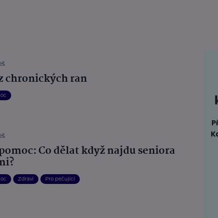
eš
z chronických ran
moc
eš
 pomoc: Co dělat když najdu seniora
mi?
moc
Zdraví
Pro pečující