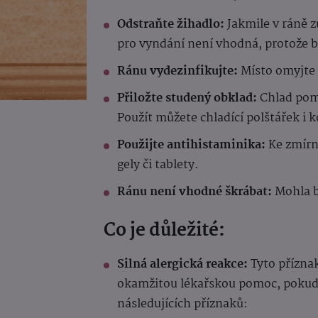
Odstraňte žihadlo:
Jakmile v ráně z
pro vyndání není vhodná, protože by
Ránu vydezinfikujte:
Místo omyjte
Přiložte studený obklad:
Chlad pomů
Použít můžete chladící polštářek i
Použijte antihistaminika:
Ke zmírn
gely či tablety.
Ránu není vhodné škrábat:
Mohla b
Co je důležité:
Silná alergická reakce:
Tyto přízna
okamžitou lékařskou pomoc, pokud 
následujících příznaků: