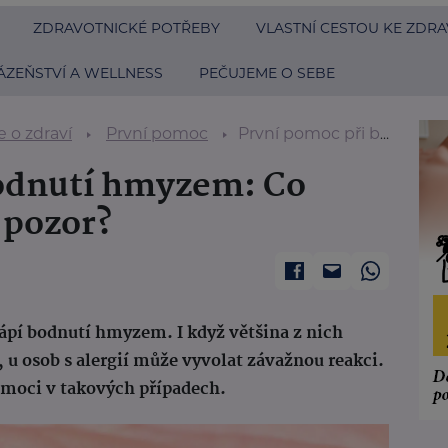
ZDRAVOTNICKÉ POTŘEBY
VLASTNÍ CESTOU KE ZDRA
ÁZEŇSTVÍ A WELLNESS
PEČUJEME O SEBE
 o zdraví
První pomoc
První pomoc při bodnutí hmyzem: Co dělat a na co si dát pozor?
bodnutí hmyzem: Co
t pozor?
ápí bodnutí hmyzem. I když většina z nich
, u osob s alergií může vyvolat závažnou reakci.
pomoci v takových případech.