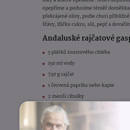
lilky a krátce opékáme. Směs doplníme
opepříme a podusíme téměř doměkka.
překrájené olivy, podle chuti přibližn
šťávy, lžičku cukru, sůl, pepř a dova
Andaluské rajčatové gas
5 plátků toustového chleba
150 ml vody
750 g rajčat
1 červená paprika nebo kapie
2 menší cibulky
2 – 3 stroužky česneku
4 lžíce olivového oleje
1 lžíce vinného octa nebo citronová