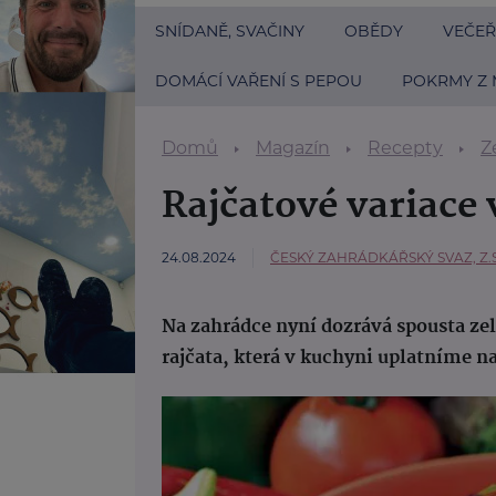
SNÍDANĚ, SVAČINY
OBĚDY
VEČEŘ
DOMÁCÍ VAŘENÍ S PEPOU
POKRMY Z 
Domů
Magazín
Recepty
Z
Rajčatové variace
24.08.2024
ČESKÝ ZAHRÁDKÁŘSKÝ SVAZ, Z.S
Na zahrádce nyní dozrává spousta ze
rajčata, která v kuchyni uplatníme 