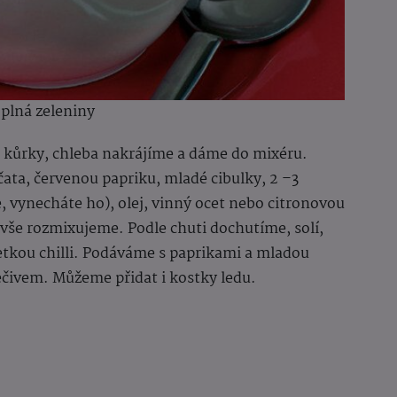
a plná zeleniny
 kůrky, chleba nakrájíme a dáme do mixéru.
čata, červenou papriku, mladé cibulky, 2 –3
 vynecháte ho), olej, vinný ocet nebo citronovou
a vše rozmixujeme. Podle chuti dochutíme, solí,
tkou chilli. Podáváme s paprikami a mladou
ečivem. Můžeme přidat i kostky ledu.