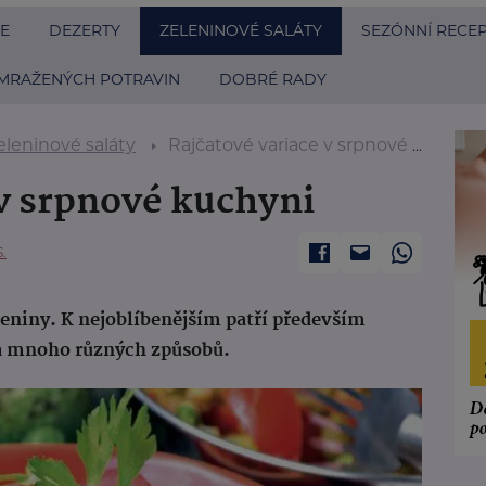
E
DEZERTY
ZELENINOVÉ SALÁTY
SEZÓNNÍ RECE
MRAŽENÝCH POTRAVIN
DOBRÉ RADY
eleninové saláty
Rajčatové variace v srpnové kuchyni
 v srpnové kuchyni
.
leniny. K nejoblíbenějším patří především
na mnoho různých způsobů.