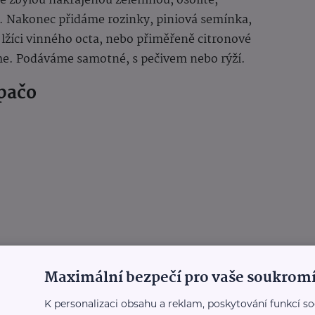
 zbylou nakrájenou zeleninou, osolíte,
 Nakonec přidáme rozinky, piniová semínka,
ě lžíci vinného octa, nebo přiměřeně citronové
říme. Podáváme samotné, s pečivem nebo rýží.
pačo
Maximální bezpečí pro vaše soukromí
K personalizaci obsahu a reklam, poskytování funkcí so
 šťáva