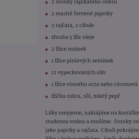
2 stonky řapíkatého celeru
2 masité červené papriky
2 rajčata, 2 cibule
zhruba 5 lžic oleje
2 lžíce rozinek
1 lžíce piniových semínek
12 vypeckovaných oliv
1 lžíce vinného octa nebo citronová
lžička cukru, sůl, mletý pepř
Lilky omyjeme, nakrájíme na kostičky
studenou vodou a osušíme. Stonky cel
jako papriky a rajčata. Cibuli pokrájí