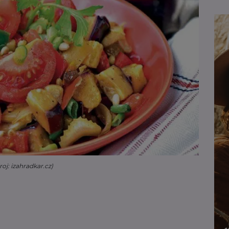
roj: izahradkar.cz)