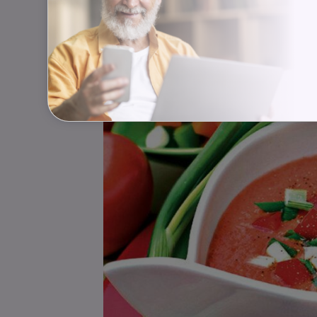
sůl, růžový pepř, tabasco nebo špetk