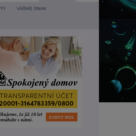
PTY
VAŘME JINAK