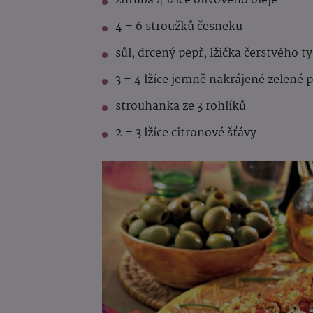
zhruba 4 lžíce olivového oleje
4 – 6 stroužků česneku
sůl, drcený pepř, lžička čerstvého 
3 – 4 lžíce jemně nakrájené zelené 
strouhanka ze 3 rohlíků
2 – 3 lžíce citronové šťávy