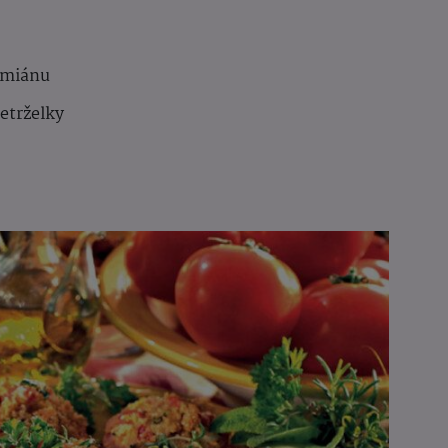
tymiánu
petrželky