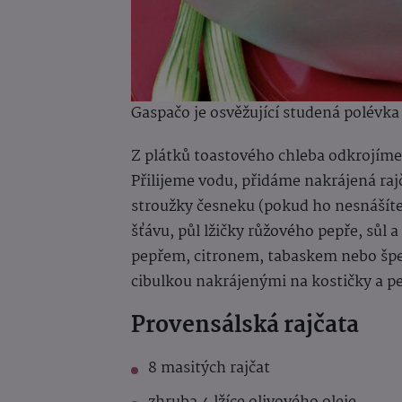
Gaspačo je osvěžující studená polévk
Z plátků toastového chleba odkrojíme
Přilijeme vodu, přidáme nakrájená raj
stroužky česneku (pokud ho nesnášíte,
šťávu, půl lžičky růžového pepře, sůl 
pepřem, citronem, tabaskem nebo špe
cibulkou nakrájenými na kostičky a p
Provensálská rajčata
8 masitých rajčat