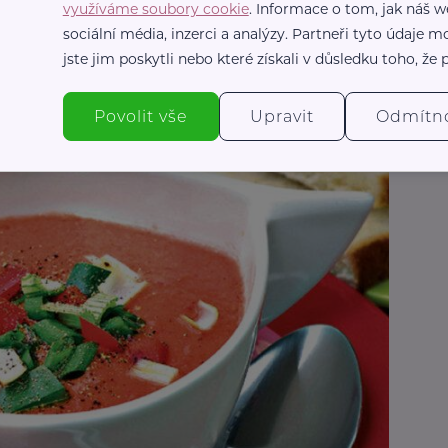
využíváme soubory cookie
. Informace o tom, jak náš w
a chilli
sociální média, inzerci a analýzy. Partneři tyto údaje
jste jim poskytli nebo které získali v důsledku toho, že p
Povolit vše
Upravit
Odmítn