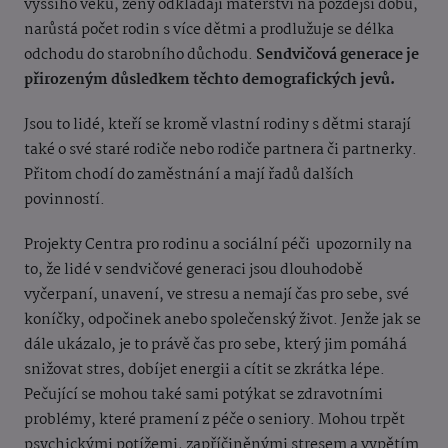
vyššího věku, ženy odkládají mateřství na pozdější dobu,
narůstá počet rodin s více dětmi a prodlužuje se délka
odchodu do starobního důchodu.
Sendvičová generace je
přirozeným důsledkem těchto demografických jevů.
Jsou to lidé, kteří se kromě vlastní rodiny s dětmi starají
také o své staré rodiče nebo rodiče partnera či partnerky.
Přitom chodí do zaměstnání a mají řadů dalších
povinností.
Projekty Centra pro rodinu a sociální péči upozornily na
to, že lidé v sendvičové generaci jsou dlouhodobě
vyčerpaní, unavení, ve stresu a nemají čas pro sebe, své
koníčky, odpočinek anebo společenský život. Jenže jak se
dále ukázalo, je to právě čas pro sebe, který jim pomáhá
snižovat stres, dobíjet energii a cítit se zkrátka lépe.
Pečující se mohou také sami potýkat se zdravotními
problémy, které pramení z péče o seniory. Mohou trpět
psychickými potížemi, zapříčiněnými stresem a vypětím.