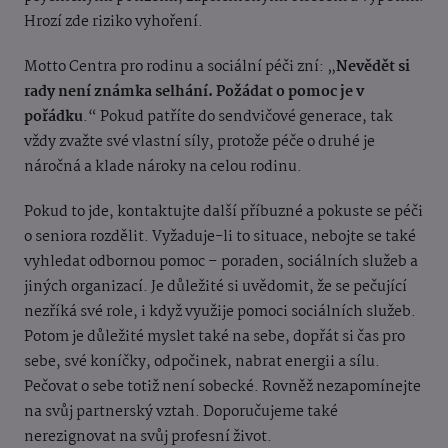
Hrozí zde riziko vyhoření.
Motto Centra pro rodinu a sociální péči zní: „
Nevědět si
rady není známka selhání. Požádat o pomoc je v
pořádku
.“ Pokud patříte do sendvičové generace, tak
vždy zvažte své vlastní síly, protože péče o druhé je
náročná a klade nároky na celou rodinu.
Pokud to jde, kontaktujte další příbuzné a pokuste se péči
o seniora rozdělit. Vyžaduje-li to situace, nebojte se také
vyhledat odbornou pomoc – poraden, sociálních služeb a
jiných organizací. Je důležité si uvědomit, že se pečující
nezříká své role, i když využije pomoci sociálních služeb.
Potom je důležité myslet také na sebe, dopřát si čas pro
sebe, své koníčky, odpočinek, nabrat energii a sílu.
Pečovat o sebe totiž není sobecké. Rovněž nezapomínejte
na svůj partnerský vztah. Doporučujeme také
nerezignovat na svůj profesní život.