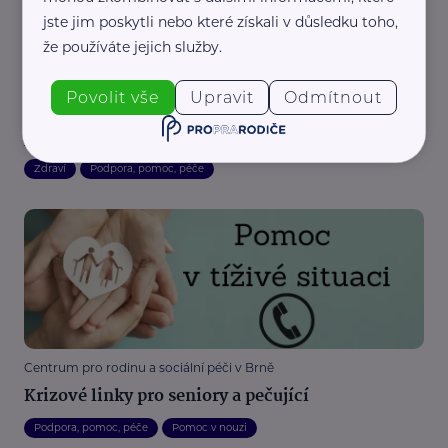
jste jim poskytli nebo které získali v důsledku toho,
že používáte jejich služby.
Centrum pro rodinu a sociální péči v Brně
Povolit vše
Upravit
Odmítnout
Afázie: když náš blízký nedokáže komunikovat
jako dřív
Zdraví
Podpora, pomoc, péče
Centrum pro rodinu a sociální péči v Brně
Krizové linky pro seniory a pečující
Podpora, pomoc, péče
Pomoc v nouzi