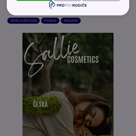
Prodloužení lhůty pro obnovení nároku na
vdovský/vdovecký důchod
Dávky a důchody
Finance
Aktuálně