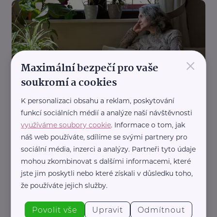
×
Maximální bezpečí pro vaše
Česká správa sociálního zabezpečení
soukromí a cookies
Pozůstalostní důchody souhrnně, od žádosti až
po výplatu
K personalizaci obsahu a reklam, poskytování
funkcí sociálních médií a analýze naší návštěvnosti
Dávky a důchody
Poslední cesta
využíváme soubory cookie
. Informace o tom, jak
náš web používáte, sdílíme se svými partnery pro
sociální média, inzerci a analýzy. Partneři tyto údaje
mohou zkombinovat s dalšími informacemi, které
jste jim poskytli nebo které získali v důsledku toho,
že používáte jejich služby.
Povolit vše
Upravit
Odmítnout
Česká správa sociálního zabezpečení