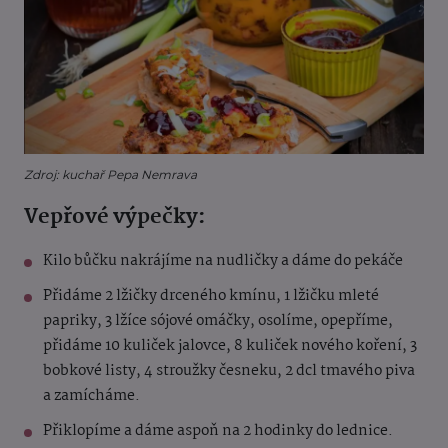
Zdroj: kuchař Pepa Nemrava
Vepřové výpečky:
Kilo bůčku nakrájíme na nudličky a dáme do pekáče
Přidáme 2 lžičky drceného kmínu, 1 lžičku mleté
papriky, 3 lžíce sójové omáčky, osolíme, opepříme,
přidáme 10 kuliček jalovce, 8 kuliček nového koření, 3
bobkové listy, 4 stroužky česneku, 2 dcl tmavého piva
a zamícháme.
Přiklopíme a dáme aspoň na 2 hodinky do lednice.