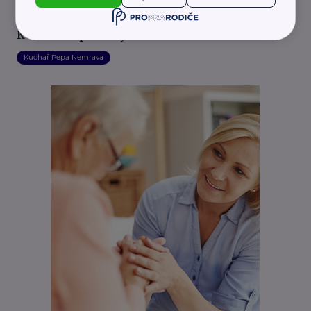
Pepa Nemrava
Květákové placičky
Kuchař Pepa Nemrava