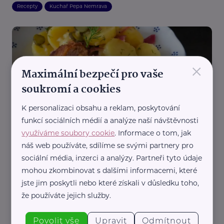
Recepty
Kuchař Pepa Nemrava
×
Maximální bezpečí pro vaše
soukromí a cookies
Pepa Nemrava
K personalizaci obsahu a reklam, poskytování
Holandský řízek plněný sýrem a šunkou
funkcí sociálních médií a analýze naší návštěvnosti
využíváme soubory cookie
. Informace o tom, jak
Recepty
Kuchař Pepa Nemrava
náš web používáte, sdílíme se svými partnery pro
sociální média, inzerci a analýzy. Partneři tyto údaje
mohou zkombinovat s dalšími informacemi, které
jste jim poskytli nebo které získali v důsledku toho,
že používáte jejich služby.
Povolit vše
Upravit
Odmítnout