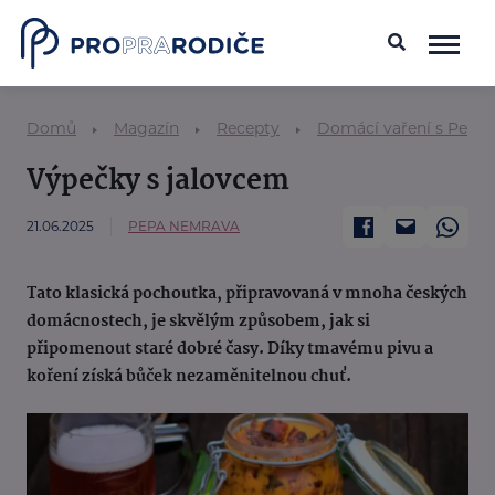
Domů
Magazín
Recepty
Domácí vaření s Pepo
Výpečky s jalovcem
21.06.2025
PEPA NEMRAVA
Tato klasická pochoutka, připravovaná v mnoha českých
domácnostech, je skvělým způsobem, jak si
připomenout staré dobré časy. Díky tmavému pivu a
koření získá bůček nezaměnitelnou chuť.