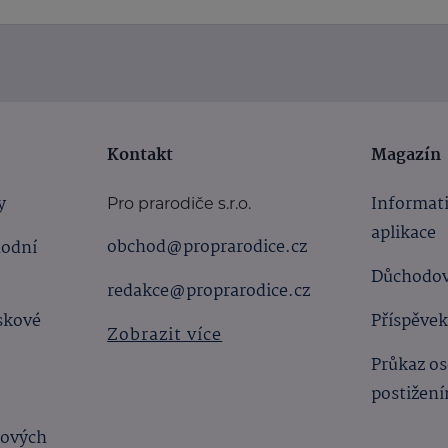
Kontakt
Magazín
y
Informat
Pro prarodiče s.r.o.
aplikace
obchod@proprarodice.cz
hodní
Důchodov
redakce@proprarodice.cz
skové
Příspěvek
Zobrazit více
Průkaz os
postižen
bových