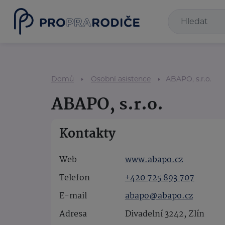
Domů
Osobní asistence
ABAPO, s.r.o.
ABAPO, s.r.o.
Kontakty
Web
www.abapo.cz
Telefon
+420 725 893 707
E-mail
abapo@abapo.cz
Adresa
Divadelní 3242, Zlín