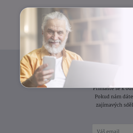
I
Přihlaste se k o
Pokud nám dáte s
zajímavých sdě