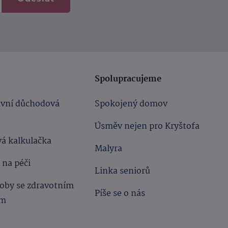
Spolupracujeme
ivní důchodová
Spokojený domov
Úsměv nejen pro Kryštofa
á kalkulačka
Malyra
 na péči
Linka seniorů
oby se zdravotním
Píše se o nás
ím