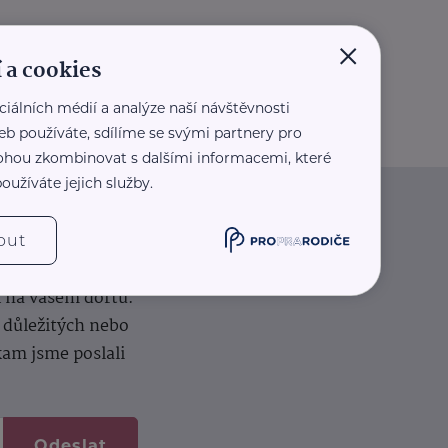
×
 a cookies
ciálních médií a analýze naší návštěvnosti
eb používáte, sdílíme se svými partnery pro
 mohou zkombinovat s dalšími informacemi, které
oužíváte jejich služby.
iče
out
k na vašem dortu.
í důležitých nebo
kam jsme poslali
Odeslat