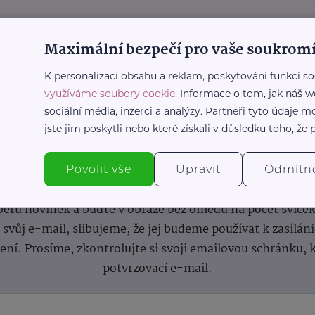
Maximální bezpečí pro vaše soukromí
K personalizaci obsahu a reklam, poskytování funkcí so
využíváme soubory cookie
. Informace o tom, jak náš w
sociální média, inzerci a analýzy. Partneři tyto údaje
jste jim poskytli nebo které získali v důsledku toho, že p
nformace
(nejen)
pro prarod
Povolit vše
Upravit
Odmítn
dběru novinek a buďte v obraze bez ohledu na počet svíče
vůj e-mail, slibujeme, že jej budeme používat k zasílán
lení.
Prosíme, zkontrolujte si svoji emailovou schránku, 
potvrzovací e-mail.