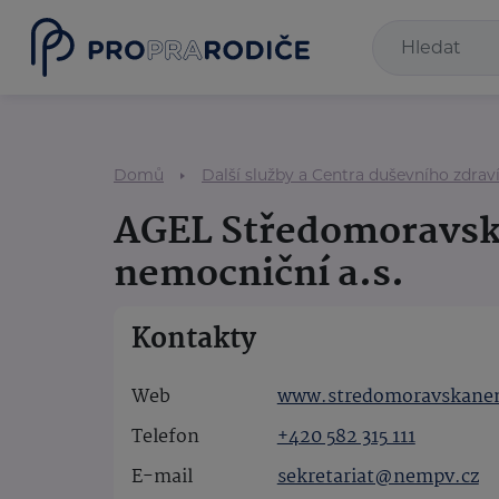
Domů
Další služby a Centra duševního zdrav
AGEL Středomoravs
nemocniční a.s.
Kontakty
Web
www.stredomoravskanem
Telefon
+420 582 315 111
E-mail
sekretariat@nempv.cz