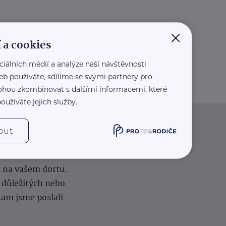
×
 a cookies
ciálních médií a analýze naší návštěvnosti
eb používáte, sdílíme se svými partnery pro
 mohou zkombinovat s dalšími informacemi, které
oužíváte jejich služby.
out
iče
k na vašem dortu.
í důležitých nebo
kam jsme poslali