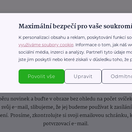
Maximální bezpečí pro vaše soukromí
K personalizaci obsahu a reklam, poskytování funkcí so
využíváme soubory cookie
. Informace o tom, jak náš w
sociální média, inzerci a analýzy. Partneři tyto údaje
jste jim poskytli nebo které získali v důsledku toho, že p
Povolit vše
Upravit
Odmítn
nformace
(nejen)
pro prarod
dběru novinek a buďte v obraze bez ohledu na počet svíče
vůj e-mail, slibujeme, že jej budeme používat k zasílán
lení.
Prosíme, zkontrolujte si svoji emailovou schránku, 
potvrzovací e-mail.