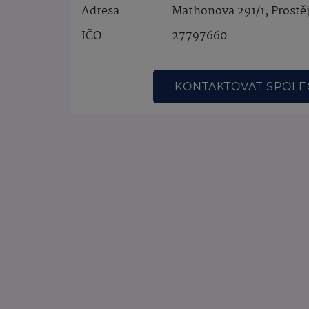
Adresa
Mathonova 291/1, Prostě
IČO
27797660
KONTAKTOVAT SPOL