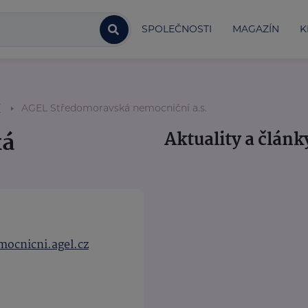
SPOLEČNOSTI
MAGAZÍN
K
í
AGEL Středomoravská nemocniční a.s.
ká
Aktuality a článk
ocnicni.agel.cz