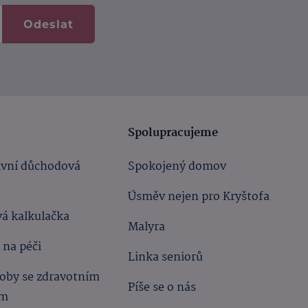
Odeslat
Spolupracujeme
ivní důchodová
Spokojený domov
Úsměv nejen pro Kryštofa
á kalkulačka
Malyra
 na péči
Linka seniorů
oby se zdravotním
Píše se o nás
ím