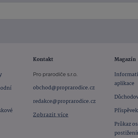
Kontakt
Magazín
y
Informat
Pro prarodiče s.r.o.
aplikace
obchod@proprarodice.cz
hodní
Důchodov
redakce@proprarodice.cz
skové
Příspěvek
Zobrazit více
Průkaz os
postižen