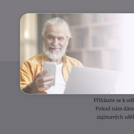
I
Přihlaste se k o
Pokud nám dáte s
zajímavých sdě