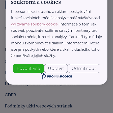
soukromí a cookies
K personalizaci obsahu a reklam, poskytování
funkcí sociálních médií a analýze naší návštěvnosti
využíváme soubory cookie
. Informace o tom, jak
Sledujte nás:
náš web používáte, sdílíme se svými partnery pro
sociální média, inzerci a analýzy. Partneři tyto údaje
mohou zkombinovat s dalšími informacemi, které
Důležité odkazy
jste jim poskytli nebo které získali v důsledku toho,
že používáte jejich služby.
Obchodní podmínky
Povolit vše
Upravit
Odmítnout
Informace pro obchodní partnery
Informace pro neziskové organizace
GDPR
Podmínky užití webových stránek