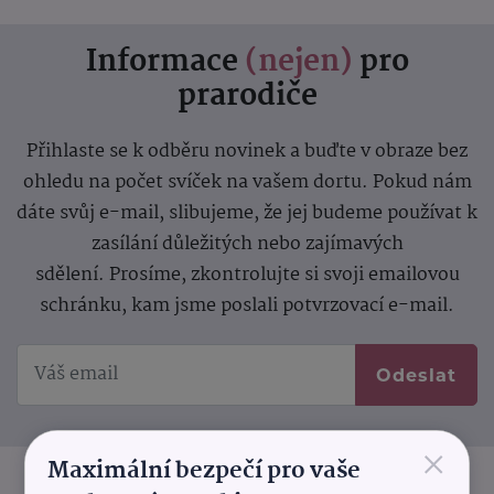
Informace
(nejen)
pro
prarodiče
Přihlaste se k odběru novinek a buďte v obraze bez
ohledu na počet svíček na vašem dortu. Pokud nám
dáte svůj e-mail, slibujeme, že jej budeme používat k
zasílání důležitých nebo zajímavých
sdělení.
Prosíme, zkontrolujte si svoji emailovou
schránku, kam jsme poslali potvrzovací e-mail.
Odeslat
×
Maximální bezpečí pro vaše