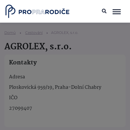
Domů
Cestování
AGROLEX, s.r.o.
AGROLEX, s.r.o.
Kontakty
Adresa
Ploskovická 959/19, Praha-Dolní Chabry
IČO
27099407