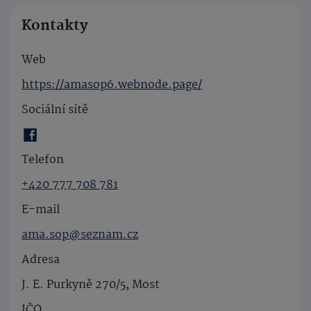
Kontakty
Web
https://amasop6.webnode.page/
Sociální sítě
Telefon
+420 777 708 781
E-mail
ama.sop@seznam.cz
Adresa
J. E. Purkyně 270/5, Most
IČO