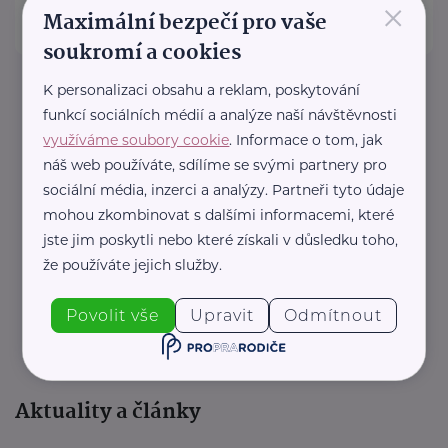
×
Maximální bezpečí pro vaše
KONTAKTOVAT SPOLEČNOST
soukromí a cookies
K personalizaci obsahu a reklam, poskytování
funkcí sociálních médií a analýze naší návštěvnosti
využíváme soubory cookie
. Informace o tom, jak
náš web používáte, sdílíme se svými partnery pro
sociální média, inzerci a analýzy. Partneři tyto údaje
mohou zkombinovat s dalšími informacemi, které
jste jim poskytli nebo které získali v důsledku toho,
že používáte jejich služby.
Povolit vše
Upravit
Odmítnout
Aktuality a články