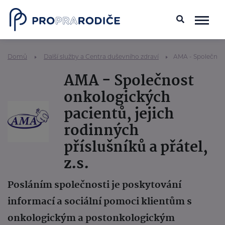
Domů
Další služby a Centra duševního zdraví
AMA - Společnost 
AMA - Společnost
onkologických
pacientů, jejich
rodinných
příslušníků a přátel,
z.s.
Posláním společnosti je poskytování
informací a sociální pomoci klientům s
onkologickým a postonkologickým