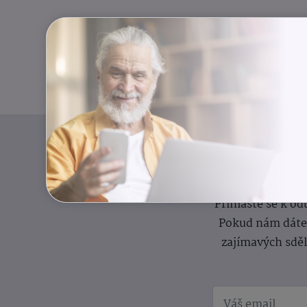
I
Přihlaste se k o
Pokud nám dáte s
zajímavých sdě