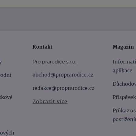
Kontakt
Magazín
y
Informat
Pro prarodiče s.r.o.
aplikace
obchod@proprarodice.cz
hodní
Důchodov
redakce@proprarodice.cz
skové
Příspěvek
Zobrazit více
Průkaz os
postižen
bových