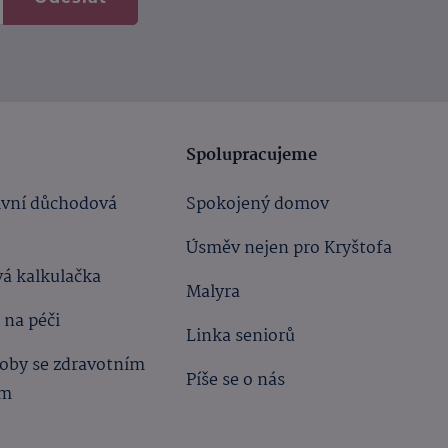
Spolupracujeme
ivní důchodová
Spokojený domov
Úsměv nejen pro Kryštofa
á kalkulačka
Malyra
 na péči
Linka seniorů
oby se zdravotním
Píše se o nás
ím