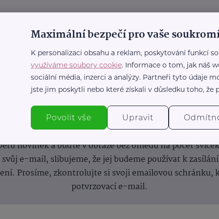
Maximální bezpečí pro vaše soukromí
K personalizaci obsahu a reklam, poskytování funkcí so
využíváme soubory cookie
. Informace o tom, jak náš w
sociální média, inzerci a analýzy. Partneři tyto údaje
jste jim poskytli nebo které získali v důsledku toho, že p
nformace
(nejen)
pro prarod
Povolit vše
Upravit
Odmítn
dběru novinek a buďte v obraze bez ohledu na počet svíče
vůj e-mail, slibujeme, že jej budeme používat k zasílán
lení.
Prosíme, zkontrolujte si svoji emailovou schránku, 
potvrzovací e-mail.