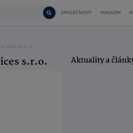
SPOLEČNOSTI
MAGAZÍN
K
r services s.r.o.
ces s.r.o.
Aktuality a článk