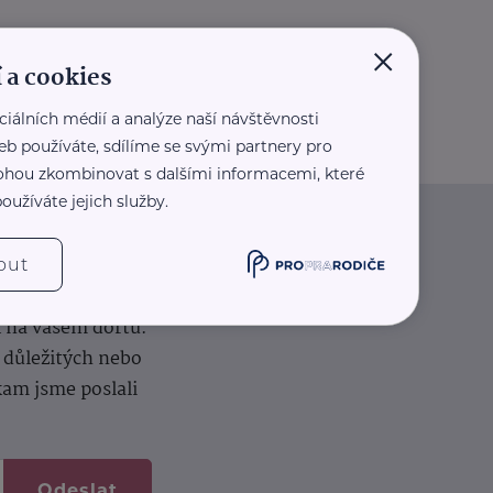
×
 a cookies
ciálních médií a analýze naší návštěvnosti
eb používáte, sdílíme se svými partnery pro
 mohou zkombinovat s dalšími informacemi, které
oužíváte jejich služby.
iče
out
k na vašem dortu.
í důležitých nebo
kam jsme poslali
Odeslat