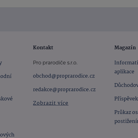
Kontakt
Magazín
y
Informat
Pro prarodiče s.r.o.
aplikace
obchod@proprarodice.cz
hodní
Důchodov
redakce@proprarodice.cz
skové
Příspěvek
Zobrazit více
Průkaz os
postižen
bových