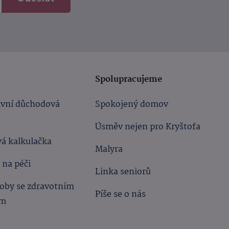
Spolupracujeme
ivní důchodová
Spokojený domov
Úsměv nejen pro Kryštofa
á kalkulačka
Malyra
 na péči
Linka seniorů
oby se zdravotním
Píše se o nás
ím