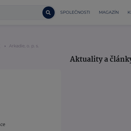
SPOLEČNOSTI
MAGAZÍN
K
í
Arkadie, o. p. s.
Aktuality a článk
ice