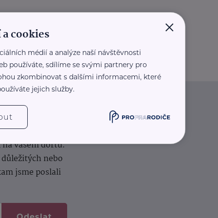
×
 a cookies
ciálních médií a analýze naší návštěvnosti
eb používáte, sdílíme se svými partnery pro
 mohou zkombinovat s dalšími informacemi, které
oužíváte jejich služby.
iče
out
k na vašem dortu.
í důležitých nebo
kam jsme poslali
Odeslat