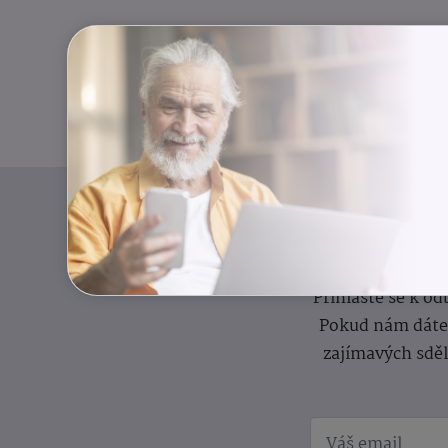
I
Přihlaste se k o
Pokud nám dáte s
zajímavých sdě