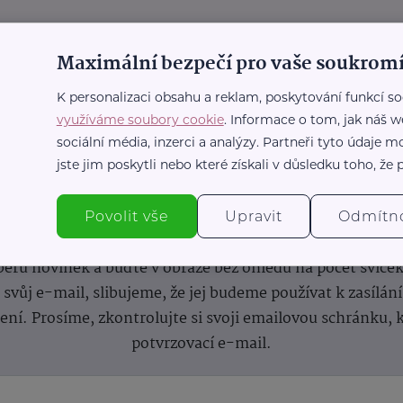
Maximální bezpečí pro vaše soukromí
K personalizaci obsahu a reklam, poskytování funkcí so
využíváme soubory cookie
. Informace o tom, jak náš w
sociální média, inzerci a analýzy. Partneři tyto údaje
jste jim poskytli nebo které získali v důsledku toho, že p
nformace
(nejen)
pro prarod
Povolit vše
Upravit
Odmítn
dběru novinek a buďte v obraze bez ohledu na počet svíče
vůj e-mail, slibujeme, že jej budeme používat k zasílán
lení.
Prosíme, zkontrolujte si svoji emailovou schránku, 
potvrzovací e-mail.