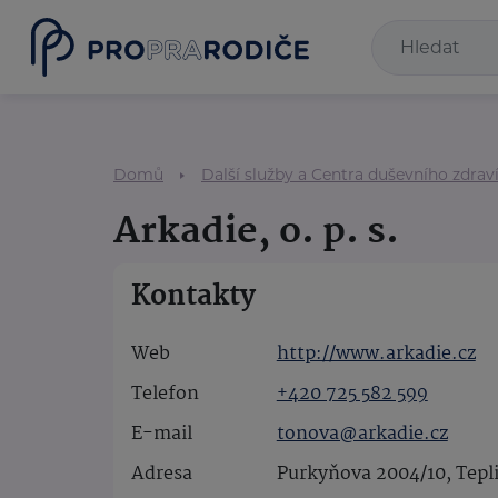
Domů
Další služby a Centra duševního zdrav
Arkadie, o. p. s.
Kontakty
Web
http://www.arkadie.cz
Telefon
+420 725 582 599
E-mail
tonova@arkadie.cz
Adresa
Purkyňova 2004/10, Tepl