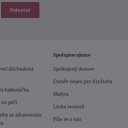
Odeslat
Spolupracujeme
ivní důchodová
Spokojený domov
Úsměv nejen pro Kryštofa
á kalkulačka
Malyra
 na péči
Linka seniorů
oby se zdravotním
Píše se o nás
ím