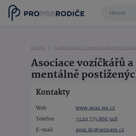
Domů
Další služby a Centra duševního zdrav
Asociace vozíčkářů a
mentálně postiženýc
Kontakty
Web
www.avaz.wz.cz
Telefon
+420 775 866 348
E-mail
avaz.dc@seznam.cz