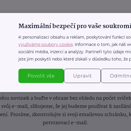
Maximální bezpečí pro vaše soukromí
K personalizaci obsahu a reklam, poskytování funkcí so
využíváme soubory cookie
. Informace o tom, jak náš w
sociální média, inzerci a analýzy. Partneři tyto údaje
jste jim poskytli nebo které získali v důsledku toho, že p
Povolit vše
Upravit
Odmítn
nformace
(nejen)
pro prarod
dběru novinek a buďte v obraze bez ohledu na počet svíče
vůj e-mail, slibujeme, že jej budeme používat k zasílán
lení.
Prosíme, zkontrolujte si svoji emailovou schránku, 
potvrzovací e-mail.