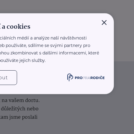
×
 a cookies
ciálních médií a analýze naší návštěvnosti
eb používáte, sdílíme se svými partnery pro
 mohou zkombinovat s dalšími informacemi, které
oužíváte jejich služby.
out
iče
k na vašem dortu.
í důležitých nebo
kam jsme poslali