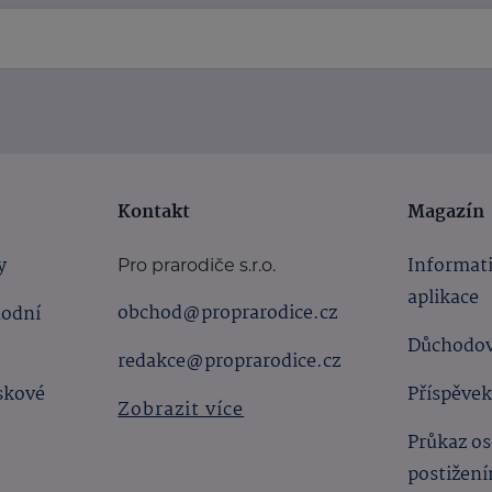
Kontakt
Magazín
y
Informat
Pro prarodiče s.r.o.
aplikace
obchod@proprarodice.cz
hodní
Důchodov
redakce@proprarodice.cz
skové
Příspěvek
Zobrazit více
Průkaz os
postižen