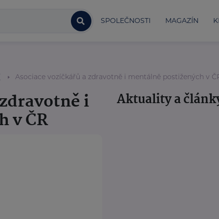
SPOLEČNOSTI
MAGAZÍN
K
í
Asociace vozíčkářů a zdravotně i mentálně postižených v Č
 zdravotně i
Aktuality a článk
h v ČR