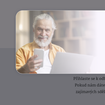
I
Přihlaste se k o
Pokud nám dáte s
zajímavých sdě