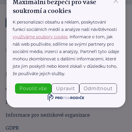
×
Maximální bezpečí pro vaše
soukromí a cookies
K personalizaci obsahu a reklam, poskytování
funkcí sociálních médií a analýze naší návštěvnosti
využíváme soubory cookie
. Informace o tom, jak
náš web používáte, sdílíme se svými partnery pro
Sledujte nás:
sociální média, inzerci a analýzy. Partneři tyto údaje
mohou zkombinovat s dalšími informacemi, které
jste jim poskytli nebo které získali v důsledku toho,
že používáte jejich služby.
Důležité odkazy
Obchodní podmínky
Povolit vše
Upravit
Odmítnout
Informace pro obchodní partnery
Informace pro neziskové organizace
GDPR