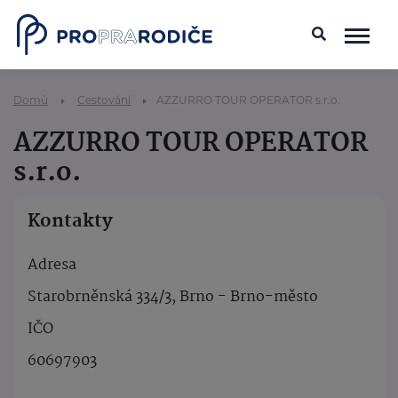
Domů
Cestování
AZZURRO TOUR OPERATOR s.r.o.
AZZURRO TOUR OPERATOR
s.r.o.
Kontakty
Adresa
Starobrněnská 334/3, Brno - Brno-město
IČO
60697903