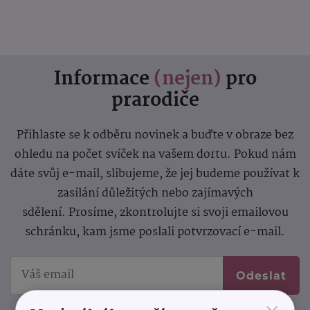
Informace
(nejen)
pro
prarodiče
Přihlaste se k odběru novinek a buďte v obraze bez
ohledu na počet svíček na vašem dortu. Pokud nám
dáte svůj e-mail, slibujeme, že jej budeme používat k
zasílání důležitých nebo zajímavých
sdělení.
Prosíme, zkontrolujte si svoji emailovou
schránku, kam jsme poslali potvrzovací e-mail.
Odeslat