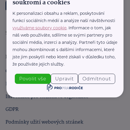
soukromí a cookies
K personalizaci obsahu a reklam, poskytování
funkcí sociálních médií a analýze naší návštěvnosti
využíváme soubory cookie
. Informace o tom, jak
Sledujte nás:
náš web používáte, sdílíme se svými partnery pro
sociální média, inzerci a analýzy. Partneři tyto údaje
mohou zkombinovat s dalšími informacemi, které
Důležité odkazy
jste jim poskytli nebo které získali v důsledku toho,
že používáte jejich služby.
Obchodní podmínky
Povolit vše
Upravit
Odmítnout
Informace pro obchodní partnery
Informace pro neziskové organizace
GDPR
Podmínky užití webových stránek