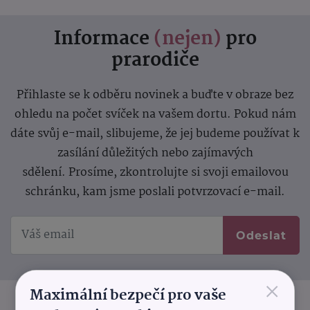
Informace
(nejen)
pro
prarodiče
Přihlaste se k odběru novinek a buďte v obraze bez
ohledu na počet svíček na vašem dortu. Pokud nám
dáte svůj e-mail, slibujeme, že jej budeme používat k
zasílání důležitých nebo zajímavých
sdělení.
Prosíme, zkontrolujte si svoji emailovou
schránku, kam jsme poslali potvrzovací e-mail.
Odeslat
×
Maximální bezpečí pro vaše