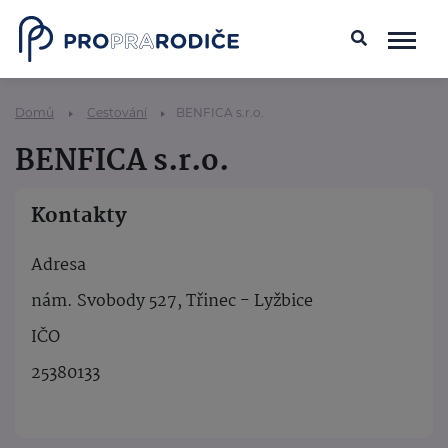
Domů
Cestování
BENFICA s.r.o.
BENFICA s.r.o.
Kontakty
Adresa
nám. Svobody 527, Třinec - Lyžbice
IČO
25380133