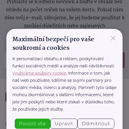
Přihlaste se k odběru novinek a buďte v obraze bez
ohledu na počet svíček na vašem dortu. Pokud nám
dáte svůj e-mail, slibujeme, že jej budeme používat k
zasílání důležitých nebo zajímavých
×
sdělení.
Prosíme, zkontrolujte si svoji emailovou
Maximální bezpečí pro vaše
schránku, kam jsme poslali potvrzovací e-mail.
soukromí a cookies
K personalizaci obsahu a reklam, poskytování
Odeslat
funkcí sociálních médií a analýze naší návštěvnosti
využíváme soubory cookie
. Informace o tom, jak
náš web používáte, sdílíme se svými partnery pro
sociální média, inzerci a analýzy. Partneři tyto údaje
mohou zkombinovat s dalšími informacemi, které
jste jim poskytli nebo které získali v důsledku toho,
že používáte jejich služby.
Povolit vše
Upravit
Odmítnout
Sledujte nás: