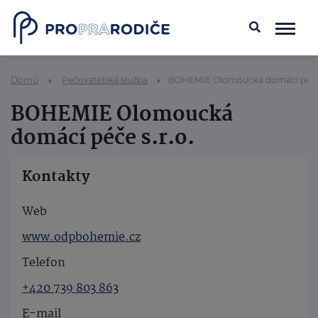
Domů
Pečovatelská služba
BOHEMIE Olomoucká domácí péče 
BOHEMIE Olomoucká
domácí péče s.r.o.
Kontakty
Web
www.odpbohemie.cz
Telefon
+420 739 803 863
E-mail