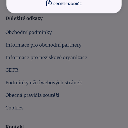
Důležité odkazy
Obchodní podmínky
Informace pro obchodní partnery
Informace pro neziskové organizace
GDPR
Podmínky užití webových stránek
Obecná pravidla soutěží
Cookies
Kontakt