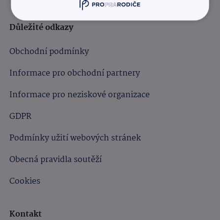
Důležité odkazy
Obchodní podmínky
Informace pro obchodní partnery
Informace pro neziskové organizace
GDPR
Podmínky užití webových stránek
Obecná pravidla soutěží
Cookies
Kontakt