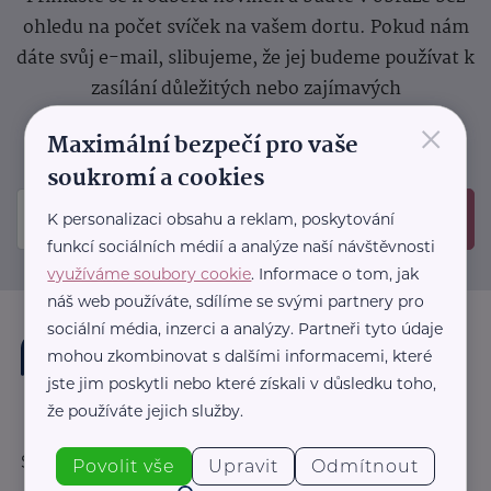
ohledu na počet svíček na vašem dortu. Pokud nám
dáte svůj e-mail, slibujeme, že jej budeme používat k
zasílání důležitých nebo zajímavých
sdělení.
Prosíme, zkontrolujte si svoji emailovou
×
Maximální bezpečí pro vaše
schránku, kam jsme poslali potvrzovací e-mail.
soukromí a cookies
K personalizaci obsahu a reklam, poskytování
Odeslat
funkcí sociálních médií a analýze naší návštěvnosti
využíváme soubory cookie
. Informace o tom, jak
náš web používáte, sdílíme se svými partnery pro
sociální média, inzerci a analýzy. Partneři tyto údaje
mohou zkombinovat s dalšími informacemi, které
jste jim poskytli nebo které získali v důsledku toho,
že používáte jejich služby.
Sledujte nás:
Povolit vše
Upravit
Odmítnout