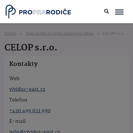
Domů
Další služby a Centra duševního zdraví
CELOP s.r.o.
CELOP s.r.o.
Kontakty
Web
vividus-east.cz
Telefon
+420 499 621 990
E-mail
info@vividus-east.cz