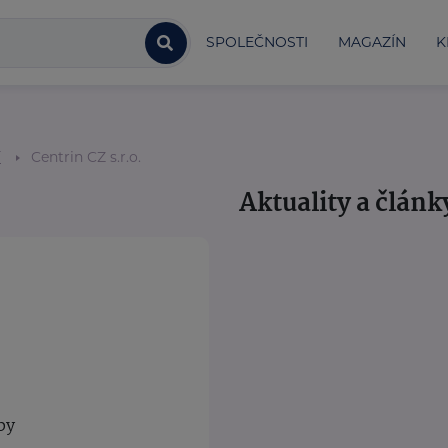
SPOLEČNOSTI
MAGAZÍN
K
í
Centrin CZ s.r.o.
Aktuality a článk
by