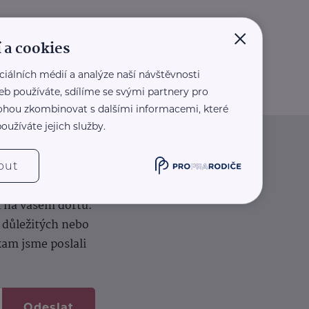
×
 a cookies
ciálních médií a analýze naší návštěvnosti
eb používáte, sdílíme se svými partnery pro
 mohou zkombinovat s dalšími informacemi, které
oužíváte jejich služby.
iče
out
k na vašem dortu.
í důležitých nebo
kam jsme poslali
Odeslat