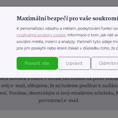
Maximální bezpečí pro vaše soukromí
K personalizaci obsahu a reklam, poskytování funkcí so
využíváme soubory cookie
. Informace o tom, jak náš w
sociální média, inzerci a analýzy. Partneři tyto údaje
jste jim poskytli nebo které získali v důsledku toho, že p
nformace
(nejen)
pro prarod
Povolit vše
Upravit
Odmítn
dběru novinek a buďte v obraze bez ohledu na počet svíče
vůj e-mail, slibujeme, že jej budeme používat k zasílán
lení.
Prosíme, zkontrolujte si svoji emailovou schránku, 
potvrzovací e-mail.