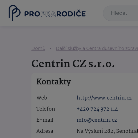
Domů
Další služby a Centra duševního zdrav
Centrin CZ s.r.o.
Kontakty
Web
http://www.centrin.cz
Telefon
+420 724 372 114
E-mail
info@centrin.cz
Adresa
Na Výsluní 282, Senohra