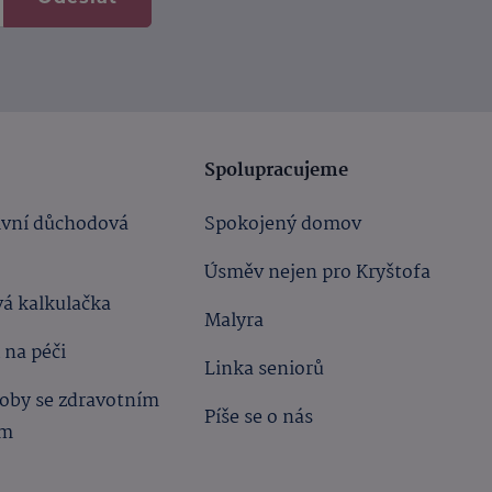
Spolupracujeme
ivní důchodová
Spokojený domov
Úsměv nejen pro Kryštofa
á kalkulačka
Malyra
 na péči
Linka seniorů
oby se zdravotním
Píše se o nás
ím