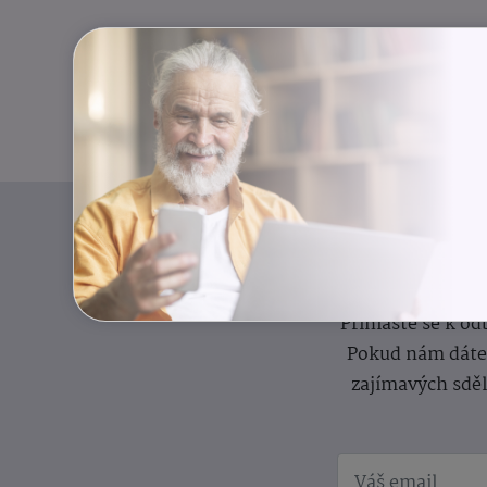
I
Přihlaste se k o
Pokud nám dáte s
zajímavých sdě