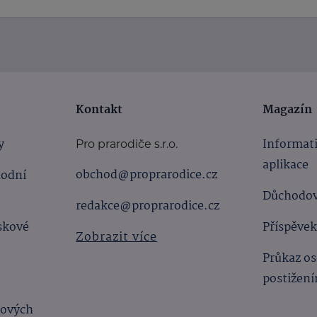
Kontakt
Magazín
y
Informat
Pro prarodiče s.r.o.
aplikace
obchod@proprarodice.cz
hodní
Důchodov
redakce@proprarodice.cz
skové
Příspěvek
Zobrazit více
Průkaz os
postižen
bových