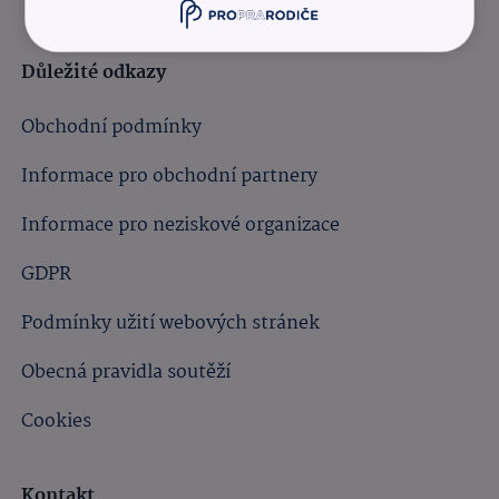
Důležité odkazy
Obchodní podmínky
Informace pro obchodní partnery
Informace pro neziskové organizace
GDPR
Podmínky užití webových stránek
Obecná pravidla soutěží
Cookies
Kontakt