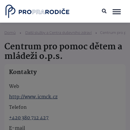
Domů
Další služby a Centra duševního zdraví
Centrum pro pom
Centrum pro pomoc dětem a
mládeži o.p.s.
Kontakty
Web
http://www.icmck.cz
Telefon
+420 380 712 427
E-mail