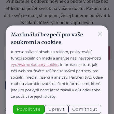
Přihlaste se k odběru novinek a buďte v obraze bez
ohledu na počet svíček na vašem dortu. Pokud nám
dáte svůj e-mail, slibujeme, že jej budeme používat k
zasílání důležitých nebo zajímavých
×
sdělení.
Prosíme, zkontrolujte si svoji emailovou
Maximální bezpečí pro vaše
schránku, kam jsme poslali potvrzovací e-mail.
soukromí a cookies
K personalizaci obsahu a reklam, poskytování
Odeslat
funkcí sociálních médií a analýze naší návštěvnosti
využíváme soubory cookie
. Informace o tom, jak
náš web používáte, sdílíme se svými partnery pro
sociální média, inzerci a analýzy. Partneři tyto údaje
mohou zkombinovat s dalšími informacemi, které
jste jim poskytli nebo které získali v důsledku toho,
že používáte jejich služby.
Povolit vše
Upravit
Odmítnout
Sledujte nás: