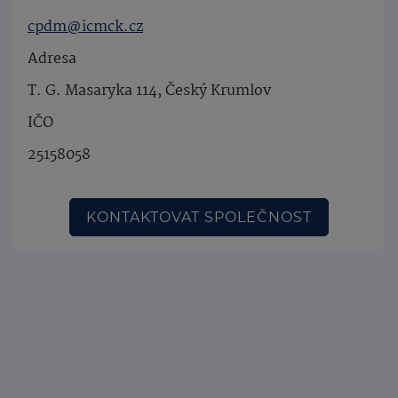
cpdm@icmck.cz
Adresa
T. G. Masaryka 114, Český Krumlov
IČO
25158058
KONTAKTOVAT SPOLEČNOST