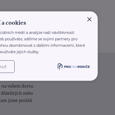
×
 a cookies
ciálních médií a analýze naší návštěvnosti
eb používáte, sdílíme se svými partnery pro
 mohou zkombinovat s dalšími informacemi, které
oužíváte jejich služby.
out
iče
k na vašem dortu.
í důležitých nebo
kam jsme poslali