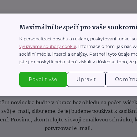
Maximální bezpečí pro vaše soukromí
K personalizaci obsahu a reklam, poskytování funkcí so
využíváme soubory cookie
. Informace o tom, jak náš w
sociální média, inzerci a analýzy. Partneři tyto údaje
jste jim poskytli nebo které získali v důsledku toho, že p
Povolit vše
Upravit
Odmítn
nformace
(nejen)
pro prarod
dběru novinek a buďte v obraze bez ohledu na počet svíče
vůj e-mail, slibujeme, že jej budeme používat k zasílán
lení.
Prosíme, zkontrolujte si svoji emailovou schránku, 
potvrzovací e-mail.