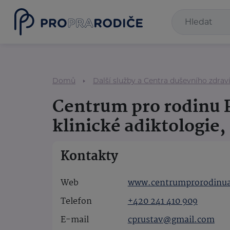
Domů
Další služby a Centra duševního zdrav
Centrum pro rodinu 
klinické adiktologie, 
Kontakty
Web
www.centrumprorodinuak
Telefon
+420 241 410 909
E-mail
cprustav@gmail.com