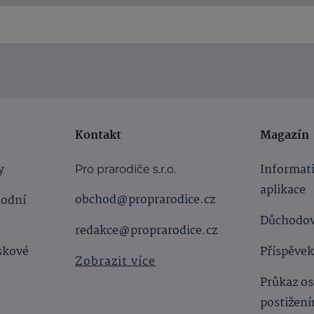
Kontakt
Magazín
y
Informat
Pro prarodiče s.r.o.
aplikace
obchod@proprarodice.cz
hodní
Důchodov
redakce@proprarodice.cz
skové
Příspěvek
Zobrazit více
Průkaz os
postižen