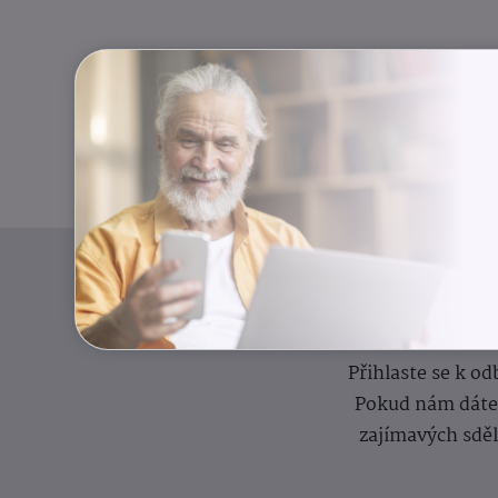
I
Přihlaste se k o
Pokud nám dáte s
zajímavých sdě