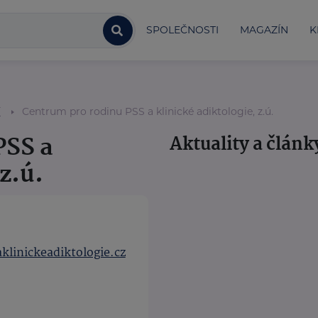
SPOLEČNOSTI
MAGAZÍN
K
í
Centrum pro rodinu PSS a klinické adiktologie, z.ú.
PSS a
Aktuality a článk
z.ú.
linickeadiktologie.cz