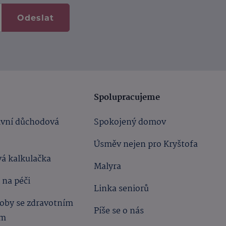
Odeslat
Spolupracujeme
ivní důchodová
Spokojený domov
Úsměv nejen pro Kryštofa
á kalkulačka
Malyra
 na péči
Linka seniorů
oby se zdravotním
Píše se o nás
ím