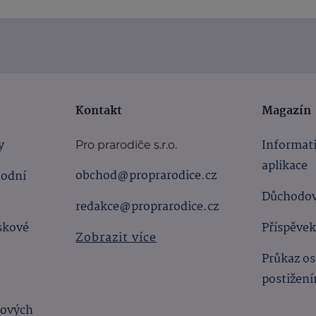
Kontakt
Magazín
y
Informat
Pro prarodiče s.r.o.
aplikace
obchod@proprarodice.cz
hodní
Důchodov
redakce@proprarodice.cz
skové
Příspěvek
Zobrazit více
Průkaz os
postižen
bových