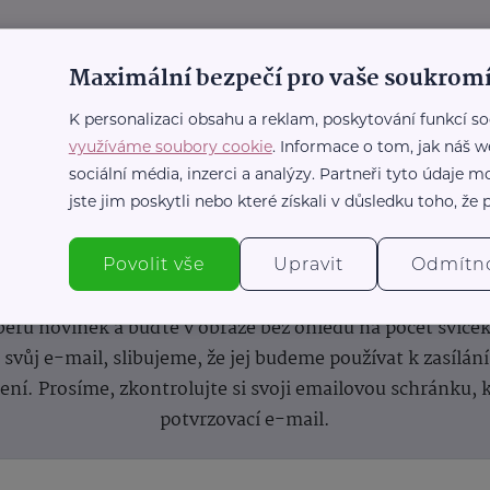
Maximální bezpečí pro vaše soukromí
K personalizaci obsahu a reklam, poskytování funkcí so
využíváme soubory cookie
. Informace o tom, jak náš w
sociální média, inzerci a analýzy. Partneři tyto údaje
jste jim poskytli nebo které získali v důsledku toho, že p
nformace
(nejen)
pro prarod
Povolit vše
Upravit
Odmítn
dběru novinek a buďte v obraze bez ohledu na počet svíče
vůj e-mail, slibujeme, že jej budeme používat k zasílán
lení.
Prosíme, zkontrolujte si svoji emailovou schránku, 
potvrzovací e-mail.