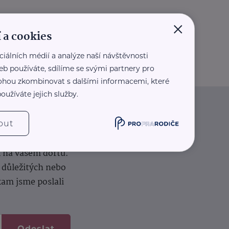
×
 a cookies
ciálních médií a analýze naší návštěvnosti
eb používáte, sdílíme se svými partnery pro
 mohou zkombinovat s dalšími informacemi, které
oužíváte jejich služby.
iče
out
k na vašem dortu.
í důležitých nebo
kam jsme poslali
Odeslat