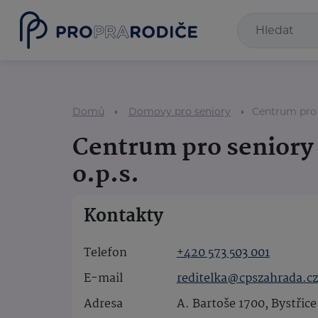
Domů
Domovy pro seniory
Centrum pro s
Centrum pro seniory
o.p.s.
Kontakty
Telefon
+420 573 503 001
E-mail
reditelka@cpszahrada.cz
Adresa
A. Bartoše 1700, Bystři