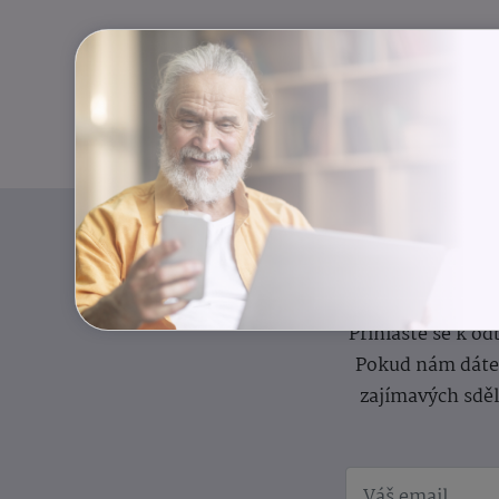
I
Přihlaste se k o
Pokud nám dáte s
zajímavých sdě