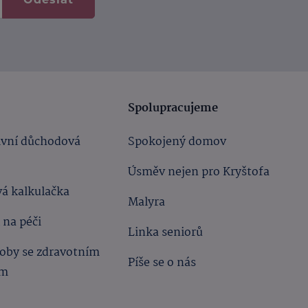
Spolupracujeme
ivní důchodová
Spokojený domov
Úsměv nejen pro Kryštofa
á kalkulačka
Malyra
 na péči
Linka seniorů
oby se zdravotním
Píše se o nás
ím