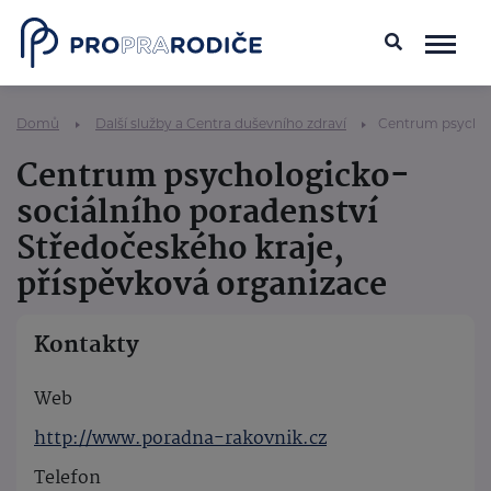
Domů
Další služby a Centra duševního zdraví
Centrum psycholo
Centrum psychologicko-
sociálního poradenství
Středočeského kraje,
příspěvková organizace
Kontakty
Web
http://www.poradna-rakovnik.cz
Telefon