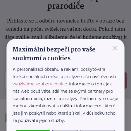
prarodiče
Přihlaste se k odběru novinek a buďte v obraze bez
ohledu na počet svíček na vašem dortu. Pokud nám
dáte svůj e-mail, slibujeme, že jej budeme používat k
×
zasílání důležitých nebo zajímavých
Maximální bezpečí pro vaše
sdělení.
Prosíme, zkontrolujte si svoji emailovou
soukromí a cookies
schránku, kam jsme poslali potvrzovací e-mail.
K personalizaci obsahu a reklam, poskytování
funkcí sociálních médií a analýze naší návštěvnosti
Odeslat
využíváme soubory cookie
. Informace o tom, jak
náš web používáte, sdílíme se svými partnery pro
sociální média, inzerci a analýzy. Partneři tyto údaje
mohou zkombinovat s dalšími informacemi, které
jste jim poskytli nebo které získali v důsledku toho,
že používáte jejich služby.