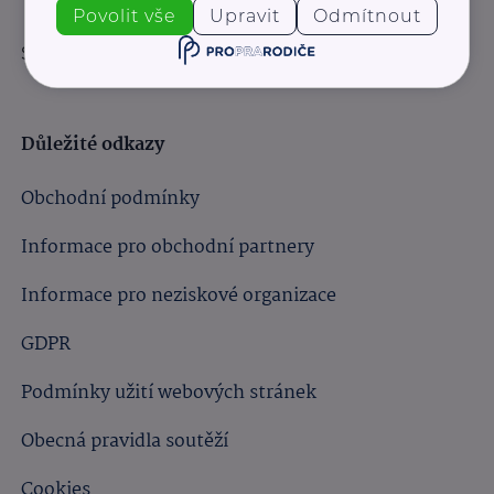
Povolit vše
Upravit
Odmítnout
Sledujte nás:
Důležité odkazy
Obchodní podmínky
Informace pro obchodní partnery
Informace pro neziskové organizace
GDPR
Podmínky užití webových stránek
Obecná pravidla soutěží
Cookies