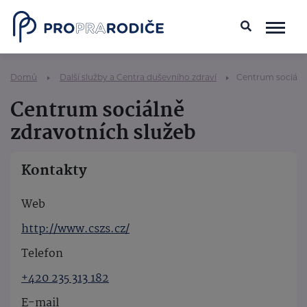
Domů
Další služby a Centra duševního zdraví
Centrum sociálně
Centrum sociálně
zdravotních služeb
Kontakty
Web
http://www.cszs.cz/
Telefon
+420 235 313 182
E-mail