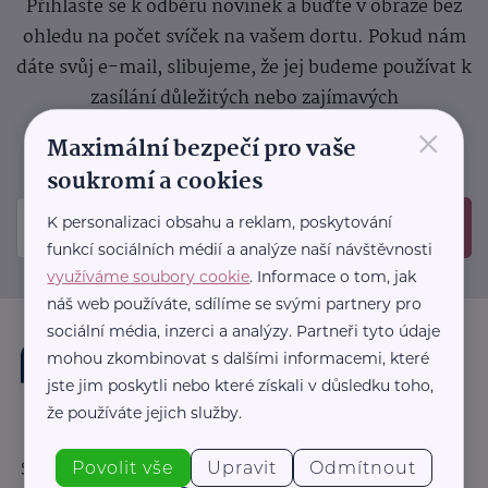
Přihlaste se k odběru novinek a buďte v obraze bez
ohledu na počet svíček na vašem dortu. Pokud nám
dáte svůj e-mail, slibujeme, že jej budeme používat k
zasílání důležitých nebo zajímavých
×
sdělení.
Prosíme, zkontrolujte si svoji emailovou
Maximální bezpečí pro vaše
schránku, kam jsme poslali potvrzovací e-mail.
soukromí a cookies
K personalizaci obsahu a reklam, poskytování
Odeslat
funkcí sociálních médií a analýze naší návštěvnosti
využíváme soubory cookie
. Informace o tom, jak
náš web používáte, sdílíme se svými partnery pro
sociální média, inzerci a analýzy. Partneři tyto údaje
mohou zkombinovat s dalšími informacemi, které
jste jim poskytli nebo které získali v důsledku toho,
že používáte jejich služby.
Povolit vše
Upravit
Odmítnout
Sledujte nás: