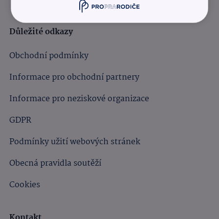
Důležité odkazy
Obchodní podmínky
Informace pro obchodní partnery
Informace pro neziskové organizace
GDPR
Podmínky užití webových stránek
Obecná pravidla soutěží
Cookies
Kontakt