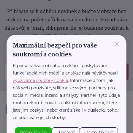
Přihlaste se k odběru novinek a buďte v obraze bez
ohledu na počet svíček na vašem dortu. Pokud nám
dáte svůj e-mail, slibujeme, že jej budeme používat k
zasílání důležitých nebo zajímavých
×
Maximální bezpečí pro vaše
sdělení.
Prosíme, zkontrolujte si svoji emailovou
schránku, kam jsme poslali potvrzovací e-mail.
soukromí a cookies
K personalizaci obsahu a reklam, poskytování
Odeslat
funkcí sociálních médií a analýze naší návštěvnosti
využíváme soubory cookie
. Informace o tom, jak
náš web používáte, sdílíme se svými partnery pro
sociální média, inzerci a analýzy. Partneři tyto údaje
mohou zkombinovat s dalšími informacemi, které
jste jim poskytli nebo které získali v důsledku toho,
že používáte jejich služby.
Povolit vše
Upravit
Odmítnout