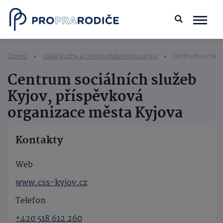
Domů
Další služby a Centra duševního zdraví
Centrum sociální
Centrum sociálních služeb
Kyjov, příspěvková
organizace města Kyjova
Kontakty
Web
www.css-kyjov.cz
Telefon
+420 518 612 260