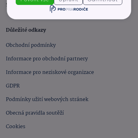
Sledujte nás:
Důležité odkazy
Obchodní podmínky
Informace pro obchodní partnery
Informace pro neziskové organizace
GDPR
Podmínky užití webových stránek
Obecná pravidla soutěží
Cookies