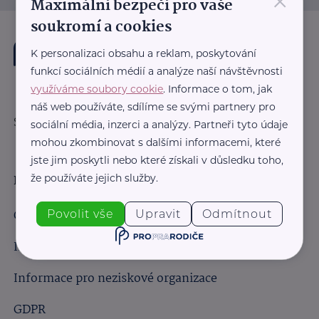
×
Maximální bezpečí pro vaše
soukromí a cookies
K personalizaci obsahu a reklam, poskytování
funkcí sociálních médií a analýze naší návštěvnosti
využíváme soubory cookie
. Informace o tom, jak
náš web používáte, sdílíme se svými partnery pro
Sledujte nás:
sociální média, inzerci a analýzy. Partneři tyto údaje
mohou zkombinovat s dalšími informacemi, které
jste jim poskytli nebo které získali v důsledku toho,
že používáte jejich služby.
Důležité odkazy
Obchodní podmínky
Povolit vše
Upravit
Odmítnout
Informace pro obchodní partnery
Informace pro neziskové organizace
GDPR