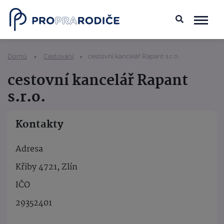
Domů
Cestování
cestovní kancelář Rapant s.r.o.
cestovní kancelář Rapant
s.r.o.
Kontakty
Adresa
Křiby 4721, Zlín
IČO
29352401