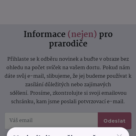
Informace
(nejen)
pro
prarodiče
Přihlaste se k odběru novinek a buďte v obraze bez
ohledu na počet svíček na vašem dortu. Pokud nám
dáte svůj e-mail, slibujeme, že jej budeme používat k
zasílání důležitých nebo zajímavých
sdělení.
Prosíme, zkontrolujte si svoji emailovou
schránku, kam jsme poslali potvrzovací e-mail.
Odeslat