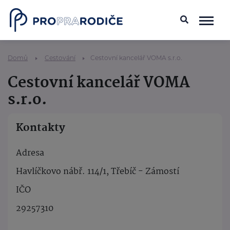
Domů
Cestování
Cestovní kancelář VOMA s.r.o.
Cestovní kancelář VOMA
s.r.o.
Kontakty
Adresa
Havlíčkovo nábř. 114/1, Třebíč - Zámostí
IČO
29257310