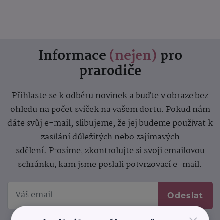
Informace
(nejen)
pro
prarodiče
Přihlaste se k odběru novinek a buďte v obraze bez
ohledu na počet svíček na vašem dortu. Pokud nám
dáte svůj e-mail, slibujeme, že jej budeme používat k
zasílání důležitých nebo zajímavých
sdělení.
Prosíme, zkontrolujte si svoji emailovou
schránku, kam jsme poslali potvrzovací e-mail.
Odeslat