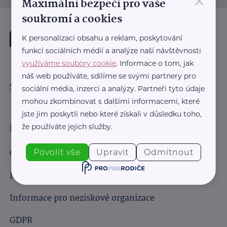
×
Maximální bezpečí pro vaše
soukromí a cookies
K personalizaci obsahu a reklam, poskytování
funkcí sociálních médií a analýze naší návštěvnosti
využíváme soubory cookie
. Informace o tom, jak
náš web používáte, sdílíme se svými partnery pro
Sledujte nás:
sociální média, inzerci a analýzy. Partneři tyto údaje
mohou zkombinovat s dalšími informacemi, které
jste jim poskytli nebo které získali v důsledku toho,
že používáte jejich služby.
Důležité odkazy
Obchodní podmínky
Povolit vše
Upravit
Odmítnout
Informace pro obchodní partnery
Informace pro neziskové organizace
GDPR